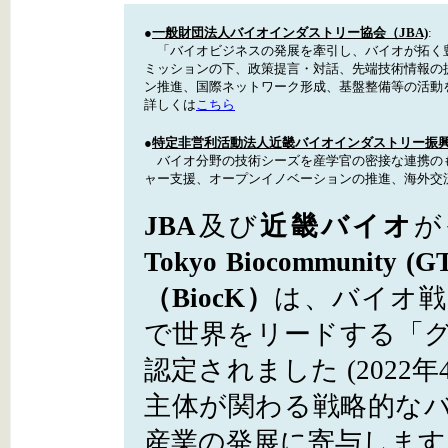
●
一般財団法人バイオインダストリー協会（JBA)
:
「バイオビジネスの発展を牽引し、バイオが拓く豊
ミッションの下、政策提言・対話、先端技術情報の
ン推進、国際ネットワーク形成、基盤整備等の活
詳しくは
こちら
●
特定非営利活動法人近畿バイオインダストリー振興会
バイオ分野の技術シーズを産学官の密接な連携の
ャー支援、オープンイノベーションの推進、海外交
JBA
及び
近畿バイオ
が
Tokyo Biocommunity (G
（BiocK）
は、バイオ戦
で世界をリードする「
認定されました (202
主体が関わる戦略的な
産業の発展に寄与しま