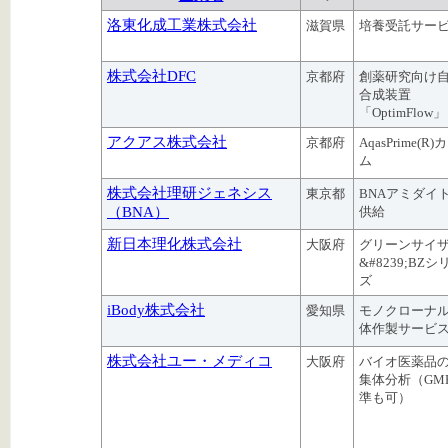
洛東化成工業株式会社
滋賀県
培養受託サー
株式会社DFC
京都府
創薬研究向け
合成装置
「OptimFlow」
アクアス株式会社
京都府
AqasPrime(R)
ム
株式会社理研ジェネシス
東京都
BNAアミダイ
（BNA）
供給
新日本理化株式会社
大阪府
グリーンサイ
&#8239;BZシ
ズ
iBody株式会社
愛知県
モノクローナ
体作製サービ
株式会社ユー・メディコ
大阪府
バイオ医薬品
集体分析（GM
準も可）