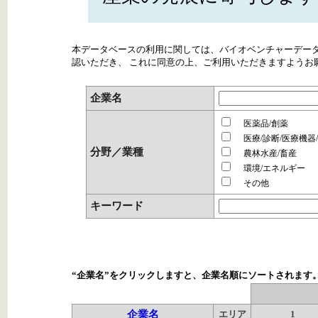
本データベースの利用に関しては、バイオベンチャーデー
認いただき、 これに同意の上、ご利用いただきますようお
企業名
医薬品/創薬
医療/診断/医療機器
分野／業種
農林水産/畜産
環境/エネルギー
その他
キーワード
“企業名”をクリックしますと、企業名順にソートされます
企業名
エリア
1