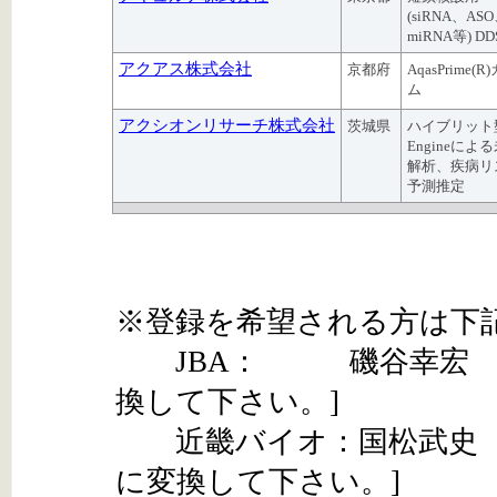
(siRNA、AS
miRNA等) DD
アクアス株式会社
京都府
AqasPrime(R
ム
アクシオンリサーチ株式会社
茨城県
ハイブリット型
Engineによ
解析、疾病リ
予測推定
※登録を希望される方は下
JBA： 磯谷幸宏 isogaiykh
換して下さい。]
近畿バイオ：国松武史 kunimats
に変換して下さい。]