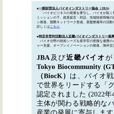
●
一般財団法人バイオインダストリー協会（JBA)
:
「バイオビジネスの発展を牽引し、バイオが拓く豊
ミッションの下、政策提言・対話、先端技術情報の
ン推進、国際ネットワーク形成、基盤整備等の活
詳しくは
こちら
●
特定非営利活動法人近畿バイオインダストリー振興会
バイオ分野の技術シーズを産学官の密接な連携の
ャー支援、オープンイノベーションの推進、海外交
JBA
及び
近畿バイオ
が
Tokyo Biocommunity (G
（BiocK）
は、バイオ戦
で世界をリードする「
認定されました (202
主体が関わる戦略的な
産業の発展に寄与しま