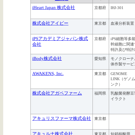
iHeart Japan 株式会社
京都府
IHJ-301
株式会社アイビー
東京都
血液分析装置
iPSアカデミアジャパン株式
京都府
iPS細胞等多
会社
幹細胞に関連
特許及び特許
iBody株式会社
愛知県
モノクローナ
体作製サービ
AWAKENS, Inc.
東京都
GENOME
LINK（ゲノ
ンク）
株式会社アガペファーム
福岡県
乳酸菌発酵豆
イラクト
アキュリスファーマ株式会社
東京都
アキュルナ株式会社
東京都
短鎖核酸用