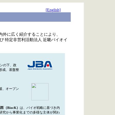
[English]
内外に広く紹介することにより、
び 特定非営利活動法人 近畿バイオイ
ンの下、政
形成、基盤整
援、オープン
（BiocK）
は、バイオ戦略に基づき内
。研究から事業化までの多様な主体が関わ