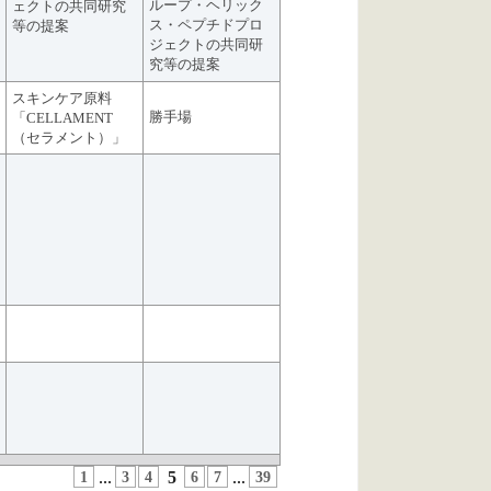
ループ・ヘリック
ェクトの共同研究
ス・ペプチドプロ
等の提案
ジェクトの共同研
究等の提案
スキンケア原料
勝手場
「CELLAMENT
（セラメント）」
1
...
3
4
5
6
7
...
39