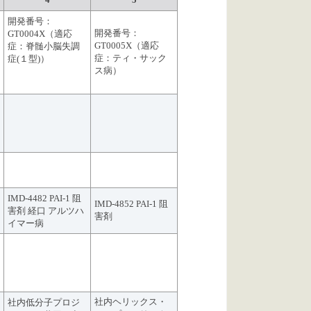
開発番号：
開発番号：
GT0004X（適応
GT0005X（適応
症：脊髄小脳失調
症：ティ・サック
症(１型)）
ス病）
IMD-4482 PAI-1 阻
IMD-4852 PAI-1 阻
害剤 経口 アルツハ
害剤
イマー病
社内ヘリックス・
社内低分子プロジ