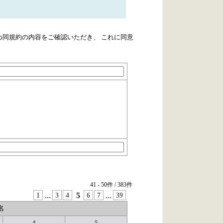
同規約の内容をご確認いただき、 これに同意
41
-
50
件 /
383
件
1
...
3
4
5
6
7
...
39
名
4
5