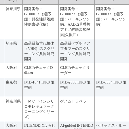
神奈川県
開発番号：
開発番号：
開発番号：
GT0001X（適応
GT0002X（適応
GT0003X（適応
症：孤発性筋萎縮
症：パーキンソン
症：パーキンソン
性側索硬化症）
病、AADC(芳香族
病）
アミノ酸脱炭酸酵
素)欠損症）
埼玉県
高品質新世代抗体
高品質ペプチドア
（VHH）のスクリ
プタマーのスクリ
ーニング共同研究
ーニング共同研究
開発
開発
大阪府
GLEIAチェックD-
GLEIAチェックリ
dimer
ーダー
東京都
IMD-1041 IKKβ 阻
IMD-2560 IKKβ 阻
IMD-0354 IKKβ 阻
害剤
害剤
害剤
神奈川県
ＩＭＣ（インシリ
ゲノムトラベラー
コモレキュラーク
ローニングシリー
ズ）
大阪府
INTENDDによるヒ
AI-guided INTENDD
ヘリックス・ルー