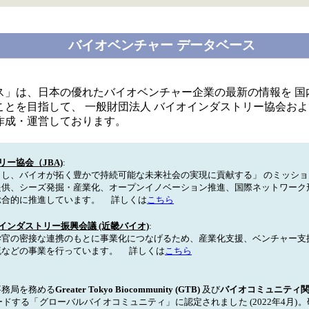
バイオベンチャー データベース
ス」は、日本の優れたバイオベンチャー企業の最新の情報を 国
とを目指して、 一般財団法人 バイオインダストリー協会およ
作成・運営しております。
ー協会（JBA)
:
し、バイオが拓く豊かで持続可能な未来社会の実現に貢献する」 のミッショ
提供、シーズ発掘・産業化、オープンイノベーション推進、国際ネットワーク
総合的に推進しています。 詳しくは
こちら
ンダストリー振興会議 (近畿バイオ)
:
官の密接な連携のもとに事業化につなげるため、産業化支援、ベンチャー支
流などの事業を行っています。 詳しくは
こちら
事務局を務める
Greater Tokyo Biocommunity (GTB)
及び
バイオコミュニティ関西
ドする「グローバルバイオコミュニティ」に認定されました (2022年4月)