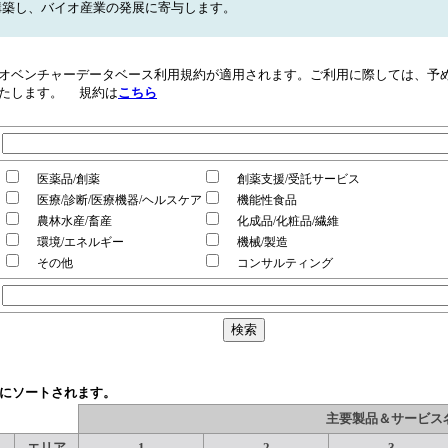
構築し、バイオ産業の発展に寄与します。
オベンチャーデータベース利用規約が適用されます。ご利用に際しては、予め
たします。 規約は
こちら
医薬品/創薬
創薬支援/受託サービス
医療/診断/医療機器/ヘルスケア
機能性食品
農林水産/畜産
化成品/化粧品/繊維
環境/エネルギー
機械/製造
その他
コンサルティング
順にソートされます。
主要製品＆サービス
エリア
1
2
3