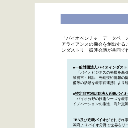
「バイオベンチャーデータベー
アライアンスの機会を創出するこ
ンダストリー振興会議が共同で
●
一般財団法人バイオインダストリ
「バイオビジネスの発展を牽引
策提言・対話、先端技術情報の
備等の活動を産学官連携により
●
特定非営利活動法人近畿バイオイ
バイオ分野の技術シーズを産学
イノベーションの推進、海外交
JBA
及び
近畿バイオ
がそれぞれ
閣府よりバイオ分野で世界をリー