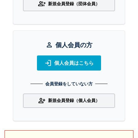
group_add
新規会員登録（団体会員）
person
個人会員の方
login
個人会員はこちら
会員登録をしていない方
person_add
新規会員登録（個人会員）