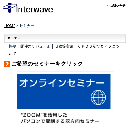
HOME
> セミナー
概要 │
開催スケジュール
│
研修等実績
│
ＣＰＤＳ及びＣＰＤにつ
いて
ご希望のセミナーをクリック