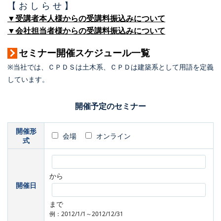
【 お し ら せ 】
▼受講者本人様からの受講料振込みについて
▼会社担当者様からの受講料振込みについて
セミナー開催スケジュール一覧
※当社では、ＣＰＤＳは土木系、ＣＰＤは建築系として用語を定義
しています。
開催予定のセミナー
開催形
会場
オンライン
式
から
開催日
まで
例：2012/1/1～2012/12/31