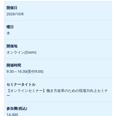
2026/10/8
木
オンライン(Zoom)
9:30～16:30(受付9:00)
【オンラインセミナー】働き方改革のための現場力向上セミナ
ー
14,300