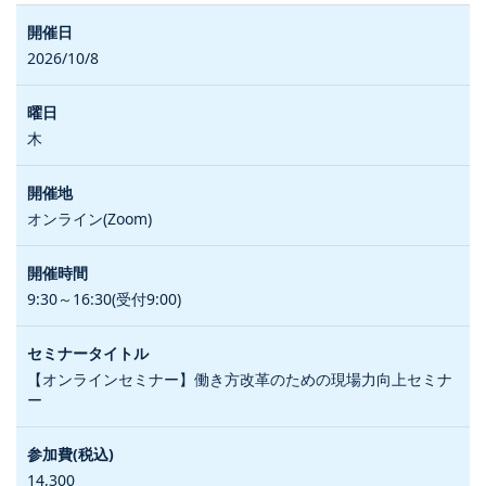
2026/10/8
木
オンライン(Zoom)
9:30～16:30(受付9:00)
【オンラインセミナー】働き方改革のための現場力向上セミナ
ー
14,300