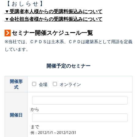
【 お し ら せ 】
▼受講者本人様からの受講料振込みについて
▼会社担当者様からの受講料振込みについて
セミナー開催スケジュール一覧
※当社では、ＣＰＤＳは土木系、ＣＰＤは建築系として用語を定義
しています。
開催予定のセミナー
開催形
会場
オンライン
式
から
開催日
まで
例：2012/1/1～2012/12/31