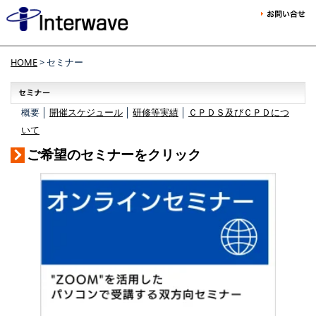
HOME
> セミナー
概要 │
開催スケジュール
│
研修等実績
│
ＣＰＤＳ及びＣＰＤにつ
いて
ご希望のセミナーをクリック