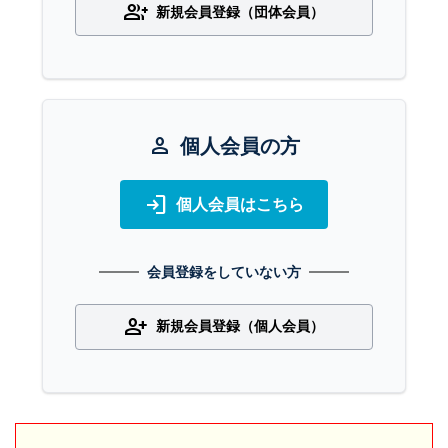
group_add
新規会員登録（団体会員）
person
個人会員の方
login
個人会員はこちら
会員登録をしていない方
person_add
新規会員登録（個人会員）