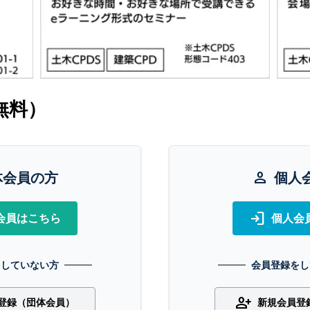
無料）
体会員の方
person
個人
login
会員はこちら
個人会
をしていない方
会員登録をし
person_add
登録（団体会員）
新規会員登