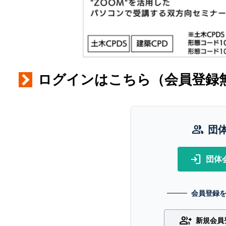
ログインはこちら（会員登録
group
団
login
団体
会員登録
group_add
新規会員