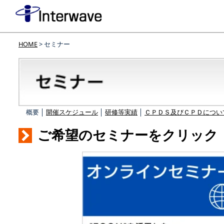
HOME
> セミナー
概要 │
開催スケジュール
│
研修等実績
│
ＣＰＤＳ及びＣＰＤについ
ご希望のセミナーをクリック