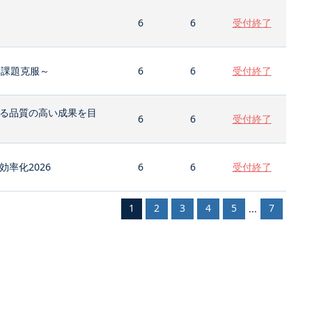
6
6
受付終了
と課題克服～
6
6
受付終了
る品質の高い成果を目
6
6
受付終了
率化2026
6
6
受付終了
1
2
3
4
5
7
...