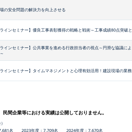
場の安全問題の解決力を向上させる
ラインセミナー】優良工事表彰獲得の戦略と戦術～工事成績80点突破
ラインセミナー】公共事業を進める行政担当者の視点～円滑な協議によ
～
ラインセミナー】タイムマネジメントと心理有効活用！建設現場の業務効
、民間企業等における実績は公開しておりません。
会）
681名 2023年度：7,709名 2024年度：7,670名