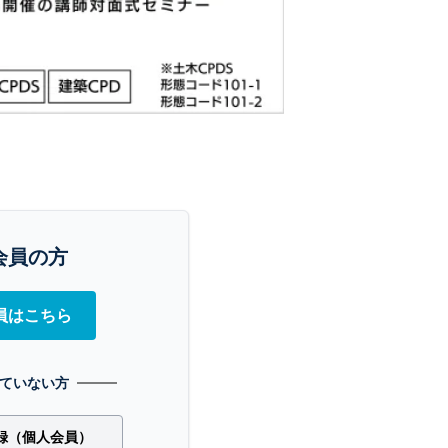
会員の方
員はこちら
ていない方
録（個人会員）