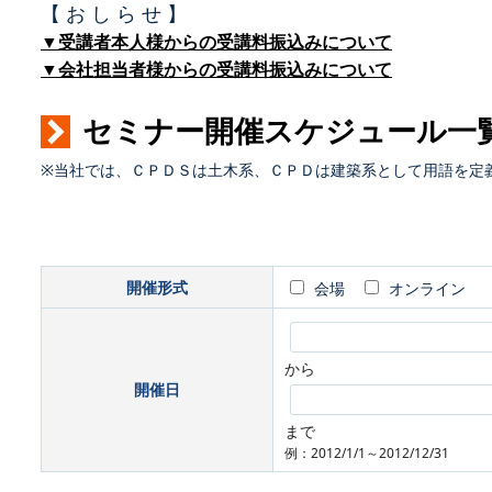
【 お し ら せ 】
▼受講者本人様からの受講料振込みについて
▼会社担当者様からの受講料振込みについて
セミナー開催スケジュール一
※当社では、ＣＰＤＳは土木系、ＣＰＤは建築系として用語を定
開催形式
会場
オンライン
から
開催日
まで
例：2012/1/1～2012/12/31