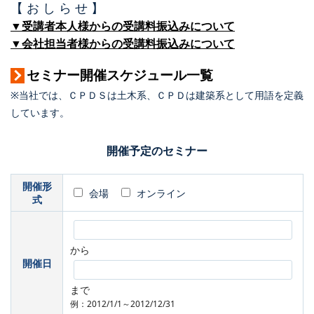
【 お し ら せ 】
▼受講者本人様からの受講料振込みについて
▼会社担当者様からの受講料振込みについて
セミナー開催スケジュール一覧
※当社では、ＣＰＤＳは土木系、ＣＰＤは建築系として用語を定義
しています。
開催予定のセミナー
開催形
会場
オンライン
式
から
開催日
まで
例：2012/1/1～2012/12/31