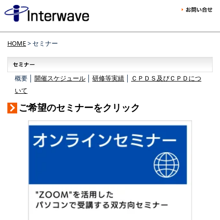
HOME
> セミナー
概要 │
開催スケジュール
│
研修等実績
│
ＣＰＤＳ及びＣＰＤにつ
いて
ご希望のセミナーをクリック