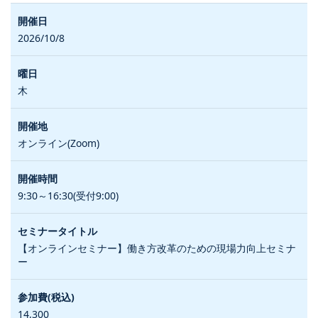
2026/10/8
木
オンライン(Zoom)
9:30～16:30(受付9:00)
【オンラインセミナー】働き方改革のための現場力向上セミナ
ー
14,300