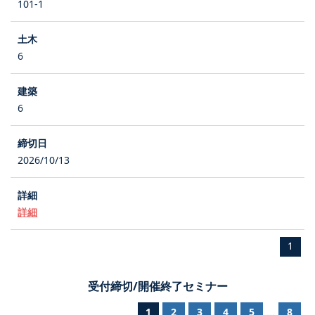
101-1
6
6
2026/10/13
詳細
1
受付締切/開催終了セミナー
1
2
3
4
5
8
...