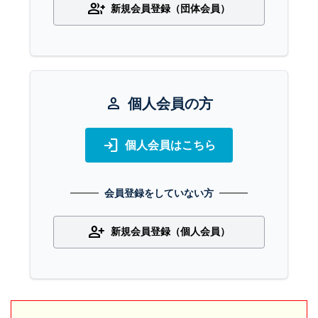
group_add
新規会員登録（団体会員）
person
個人会員の方
login
個人会員はこちら
会員登録をしていない方
person_add
新規会員登録（個人会員）