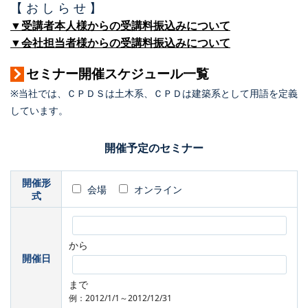
【 お し ら せ 】
▼受講者本人様からの受講料振込みについて
▼会社担当者様からの受講料振込みについて
セミナー開催スケジュール一覧
※当社では、ＣＰＤＳは土木系、ＣＰＤは建築系として用語を定義
しています。
開催予定のセミナー
開催形
会場
オンライン
式
から
開催日
まで
例：2012/1/1～2012/12/31