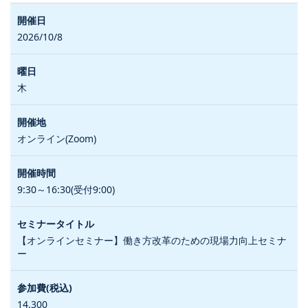
2026/10/8
木
オンライン(Zoom)
9:30～16:30(受付9:00)
【オンラインセミナー】働き方改革のための現場力向上セミナ
ー
14,300