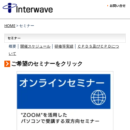
HOME
> セミナー
概要 │
開催スケジュール
│
研修等実績
│
ＣＰＤＳ及びＣＰＤにつ
いて
ご希望のセミナーをクリック