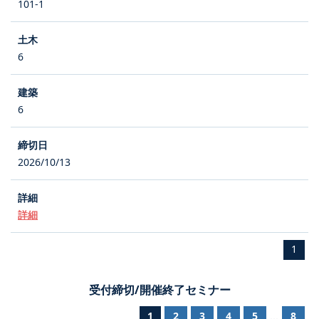
101-1
6
6
2026/10/13
詳細
1
受付締切/開催終了セミナー
1
2
3
4
5
8
...