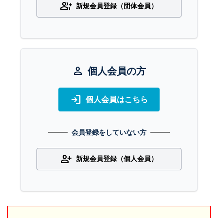
group_add
新規会員登録（団体会員）
person
個人会員の方
login
個人会員はこちら
会員登録をしていない方
person_add
新規会員登録（個人会員）