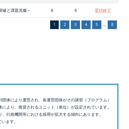
突破と課題克服～
6
6
受付終了
1
2
3
4
5
8
...
利団体により運営され、各運営団体がその講習（プログラム）
体により、推奨されるユニット（単位）が設定されています。
り、行政機関等における採用が拡大する傾向にあります。
ています。