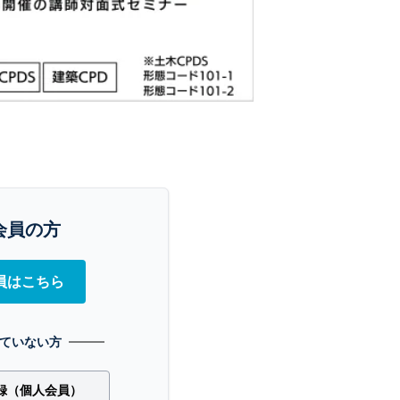
会員の方
員はこちら
ていない方
録（個人会員）