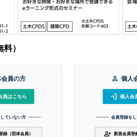
無料）
体会員の方
person
個人
login
会員はこちら
個人会
をしていない方
会員登録をし
person_add
登録（団体会員）
新規会員登