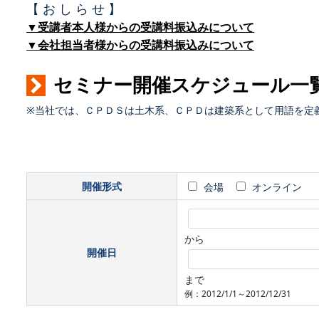
【 お し ら せ 】
▼受講者本人様からの受講料振込みについて
▼会社担当者様からの受講料振込みについて
セミナー開催スケジュール一
※当社では、ＣＰＤＳは土木系、ＣＰＤは建築系として用語を定
開催形式
会場
オンライン
から
開催日
まで
例：2012/1/1～2012/12/31