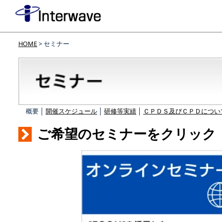
HOME
> セミナー
概要 │
開催スケジュール
│
研修等実績
│
ＣＰＤＳ及びＣＰＤについ
ご希望のセミナーをクリック