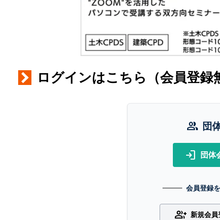
ログインはこちら（会員登録
group
団
login
団体
会員登録
group_add
新規会員