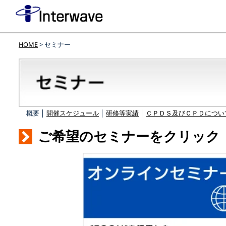
HOME
> セミナー
概要 │
開催スケジュール
│
研修等実績
│
ＣＰＤＳ及びＣＰＤについ
ご希望のセミナーをクリック