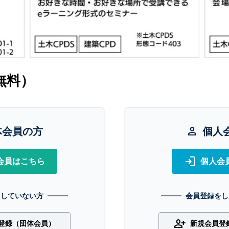
無料）
体会員の方
person
個人
login
会員はこちら
個人会
をしていない方
会員登録をし
person_add
登録（団体会員）
新規会員登