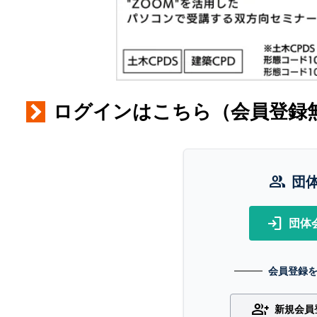
ログインはこちら（会員登録
group
団
login
団体
会員登録
group_add
新規会員