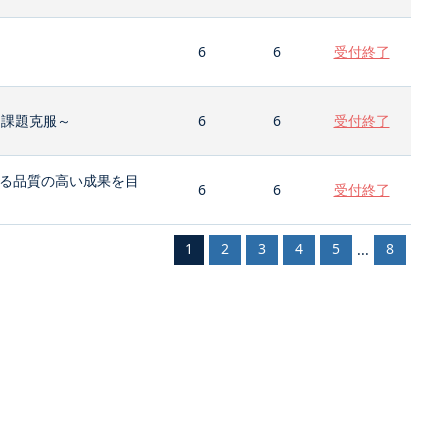
6
6
受付終了
と課題克服～
6
6
受付終了
る品質の高い成果を目
6
6
受付終了
1
2
3
4
5
8
...