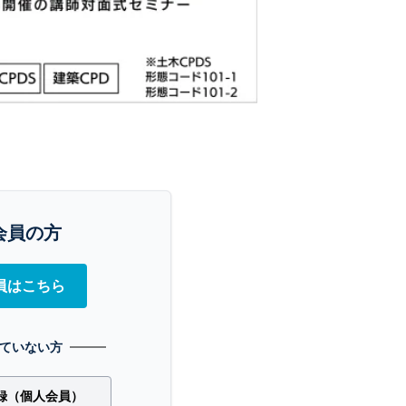
会員の方
員はこちら
ていない方
録（個人会員）