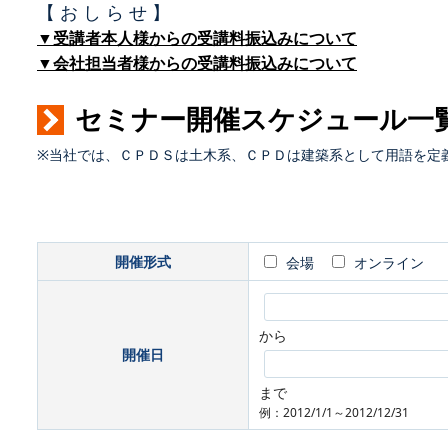
【 お し ら せ 】
▼受講者本人様からの受講料振込みについて
▼会社担当者様からの受講料振込みについて
セミナー開催スケジュール一
※当社では、ＣＰＤＳは土木系、ＣＰＤは建築系として用語を定
開催形式
会場
オンライン
から
開催日
まで
例：2012/1/1～2012/12/31