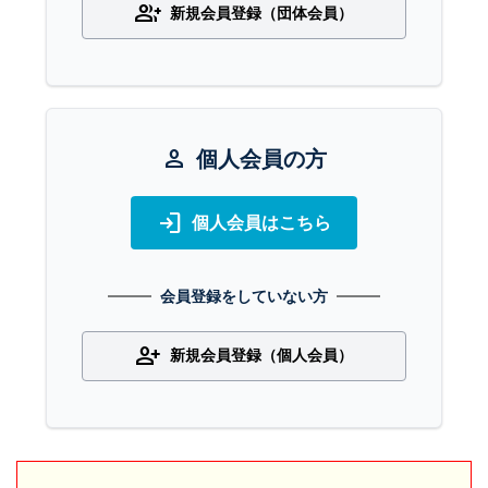
group_add
新規会員登録（団体会員）
person
個人会員の方
login
個人会員はこちら
会員登録をしていない方
person_add
新規会員登録（個人会員）