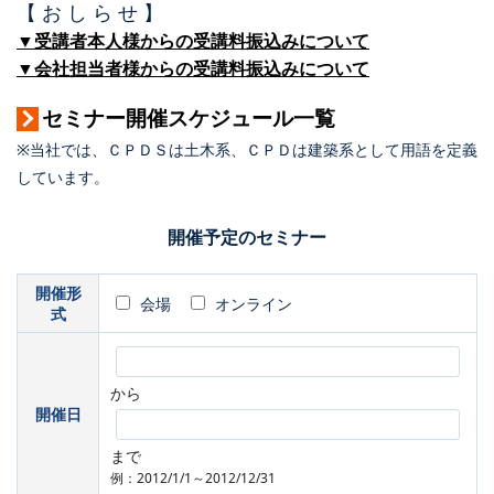
【 お し ら せ 】
▼受講者本人様からの受講料振込みについて
▼会社担当者様からの受講料振込みについて
セミナー開催スケジュール一覧
※当社では、ＣＰＤＳは土木系、ＣＰＤは建築系として用語を定義
しています。
開催予定のセミナー
開催形
会場
オンライン
式
から
開催日
まで
例：2012/1/1～2012/12/31