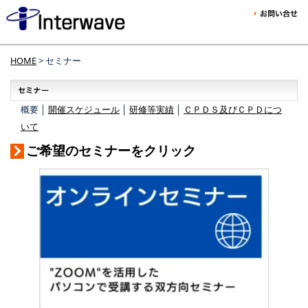
HOME
> セミナー
概要 │
開催スケジュール
│
研修等実績
│
ＣＰＤＳ及びＣＰＤにつ
いて
ご希望のセミナーをクリック