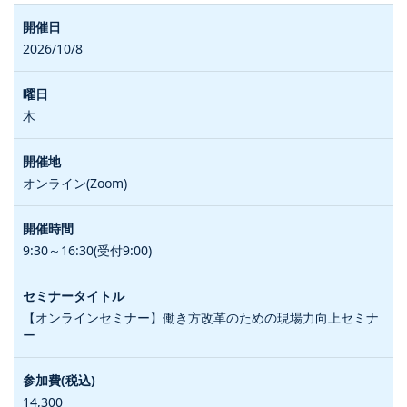
2026/10/8
木
オンライン(Zoom)
9:30～16:30(受付9:00)
【オンラインセミナー】働き方改革のための現場力向上セミナ
ー
14,300