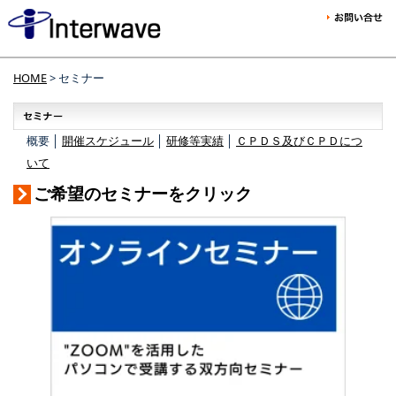
HOME
> セミナー
概要 │
開催スケジュール
│
研修等実績
│
ＣＰＤＳ及びＣＰＤにつ
いて
ご希望のセミナーをクリック