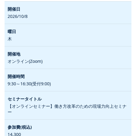
2026/10/8
木
オンライン(Zoom)
9:30～16:30(受付9:00)
【オンラインセミナー】働き方改革のための現場力向上セミナ
ー
14,300