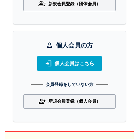
group_add
新規会員登録（団体会員）
person
個人会員の方
login
個人会員はこちら
会員登録をしていない方
person_add
新規会員登録（個人会員）