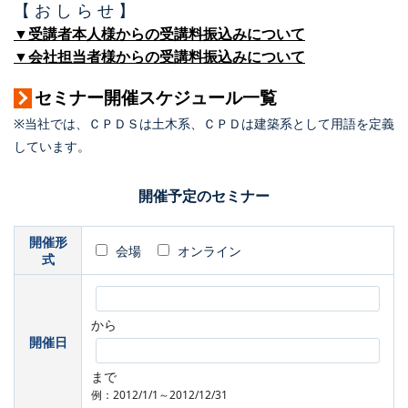
【 お し ら せ 】
▼受講者本人様からの受講料振込みについて
▼会社担当者様からの受講料振込みについて
セミナー開催スケジュール一覧
※当社では、ＣＰＤＳは土木系、ＣＰＤは建築系として用語を定義
しています。
開催予定のセミナー
開催形
会場
オンライン
式
から
開催日
まで
例：2012/1/1～2012/12/31