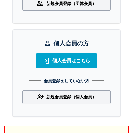
group_add
新規会員登録（団体会員）
person
個人会員の方
login
個人会員はこちら
会員登録をしていない方
person_add
新規会員登録（個人会員）