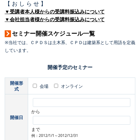
【 お し ら せ 】
▼受講者本人様からの受講料振込みについて
▼会社担当者様からの受講料振込みについて
セミナー開催スケジュール一覧
※当社では、ＣＰＤＳは土木系、ＣＰＤは建築系として用語を定義
しています。
開催予定のセミナー
開催形
会場
オンライン
式
から
開催日
まで
例：2012/1/1～2012/12/31