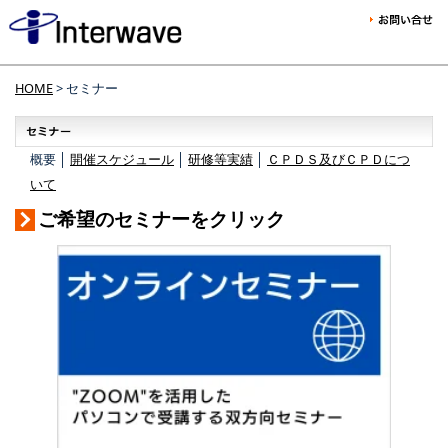
HOME
> セミナー
概要 │
開催スケジュール
│
研修等実績
│
ＣＰＤＳ及びＣＰＤにつ
いて
ご希望のセミナーをクリック