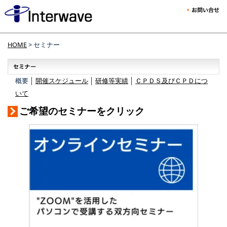
HOME
> セミナー
概要 │
開催スケジュール
│
研修等実績
│
ＣＰＤＳ及びＣＰＤにつ
いて
ご希望のセミナーをクリック