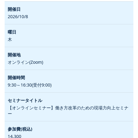
2026/10/8
木
オンライン(Zoom)
9:30～16:30(受付9:00)
【オンラインセミナー】働き方改革のための現場力向上セミナ
ー
14,300