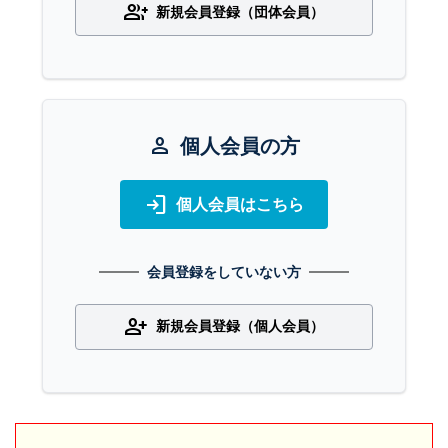
group_add
新規会員登録（団体会員）
person
個人会員の方
login
個人会員はこちら
会員登録をしていない方
person_add
新規会員登録（個人会員）