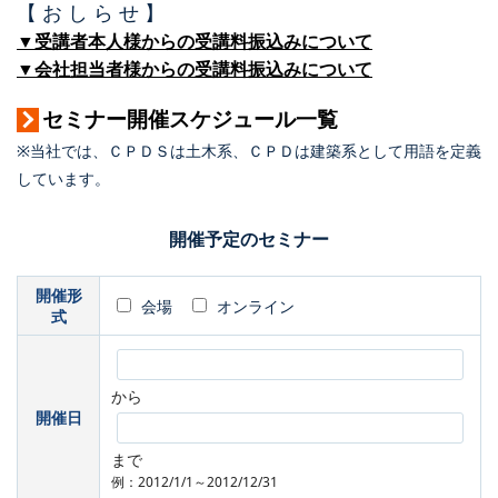
【 お し ら せ 】
▼受講者本人様からの受講料振込みについて
▼会社担当者様からの受講料振込みについて
セミナー開催スケジュール一覧
※当社では、ＣＰＤＳは土木系、ＣＰＤは建築系として用語を定義
しています。
開催予定のセミナー
開催形
会場
オンライン
式
から
開催日
まで
例：2012/1/1～2012/12/31