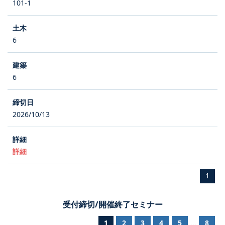
101-1
6
6
2026/10/13
詳細
1
受付締切/開催終了セミナー
1
2
3
4
5
8
...