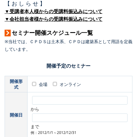
【 お し ら せ 】
▼受講者本人様からの受講料振込みについて
▼会社担当者様からの受講料振込みについて
セミナー開催スケジュール一覧
※当社では、ＣＰＤＳは土木系、ＣＰＤは建築系として用語を定義
しています。
開催予定のセミナー
開催形
会場
オンライン
式
から
開催日
まで
例：2012/1/1～2012/12/31