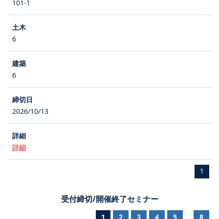
101-1
6
6
2026/10/13
詳細
1
受付締切/開催終了セミナー
1
2
3
4
5
8
...