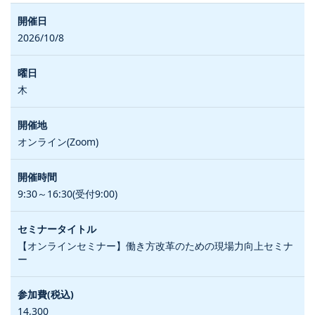
2026/10/8
木
オンライン(Zoom)
9:30～16:30(受付9:00)
【オンラインセミナー】働き方改革のための現場力向上セミナ
ー
14,300