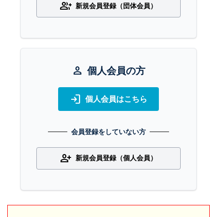
group_add
新規会員登録（団体会員）
person
個人会員の方
login
個人会員はこちら
会員登録をしていない方
person_add
新規会員登録（個人会員）