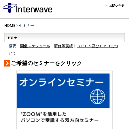
HOME
> セミナー
概要 │
開催スケジュール
│
研修等実績
│
ＣＰＤＳ及びＣＰＤにつ
いて
ご希望のセミナーをクリック