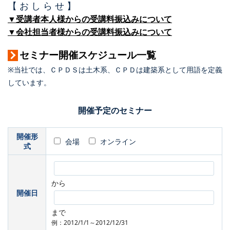
【 お し ら せ 】
▼受講者本人様からの受講料振込みについて
▼会社担当者様からの受講料振込みについて
セミナー開催スケジュール一覧
※当社では、ＣＰＤＳは土木系、ＣＰＤは建築系として用語を定義
しています。
開催予定のセミナー
開催形
会場
オンライン
式
から
開催日
まで
例：2012/1/1～2012/12/31