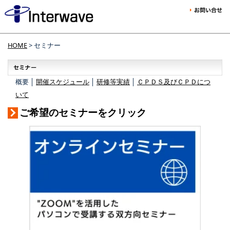
HOME
> セミナー
概要 │
開催スケジュール
│
研修等実績
│
ＣＰＤＳ及びＣＰＤにつ
いて
ご希望のセミナーをクリック