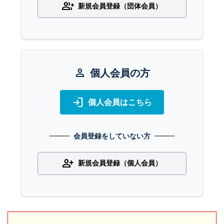
group_add
新規会員登録（団体会員）
person
個人会員の方
login
個人会員はこちら
会員登録をしていない方
person_add
新規会員登録（個人会員）