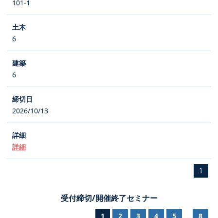
101-1
6
6
2026/10/13
詳細
1
受付締切/開催終了セミナー
1
2
3
4
5
8
...