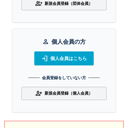
group_add
新規会員登録（団体会員）
person
個人会員の方
login
個人会員はこちら
会員登録をしていない方
person_add
新規会員登録（個人会員）