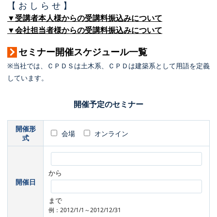
【 お し ら せ 】
▼受講者本人様からの受講料振込みについて
▼会社担当者様からの受講料振込みについて
セミナー開催スケジュール一覧
※当社では、ＣＰＤＳは土木系、ＣＰＤは建築系として用語を定義
しています。
開催予定のセミナー
開催形
会場
オンライン
式
から
開催日
まで
例：2012/1/1～2012/12/31