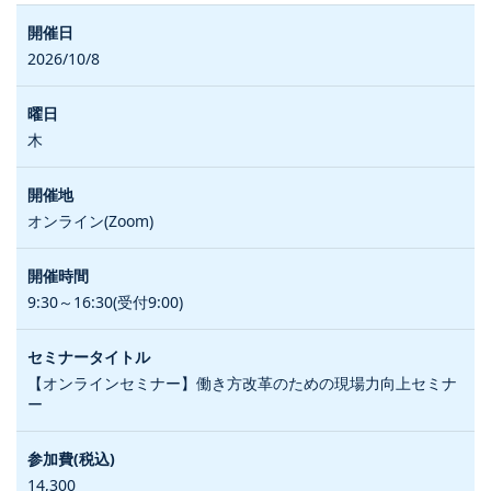
2026/10/8
木
オンライン(Zoom)
9:30～16:30(受付9:00)
【オンラインセミナー】働き方改革のための現場力向上セミナ
ー
14,300