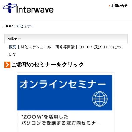
HOME
> セミナー
概要 │
開催スケジュール
│
研修等実績
│
ＣＰＤＳ及びＣＰＤにつ
いて
ご希望のセミナーをクリック