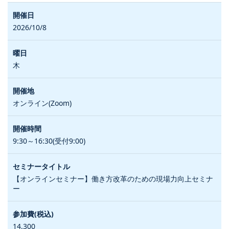
2026/10/8
木
オンライン(Zoom)
9:30～16:30(受付9:00)
【オンラインセミナー】働き方改革のための現場力向上セミナ
ー
14,300