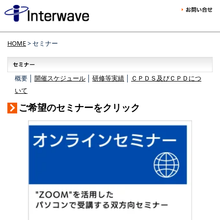
HOME
> セミナー
概要 │
開催スケジュール
│
研修等実績
│
ＣＰＤＳ及びＣＰＤにつ
いて
ご希望のセミナーをクリック