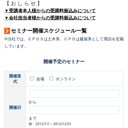
【 お し ら せ 】
▼受講者本人様からの受講料振込みについて
▼会社担当者様からの受講料振込みについて
セミナー開催スケジュール一覧
※当社では、ＣＰＤＳは土木系、ＣＰＤは建築系として用語を定義
しています。
開催予定のセミナー
開催形
会場
オンライン
式
から
開催日
まで
例：2012/1/1～2012/12/31