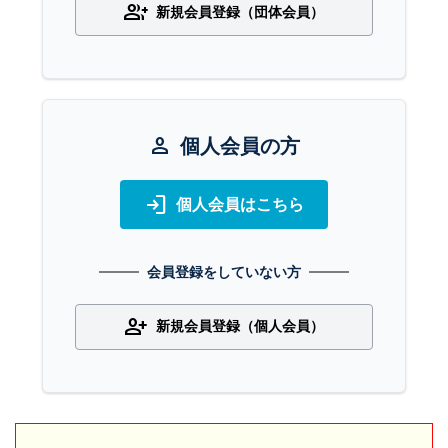
group_add
新規会員登録（団体会員）
person
個人会員の方
login
個人会員はこちら
会員登録をしていない方
person_add
新規会員登録（個人会員）