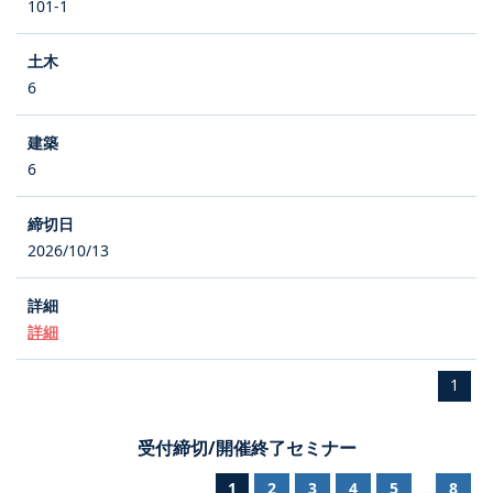
101-1
6
6
2026/10/13
詳細
1
受付締切/開催終了セミナー
1
2
3
4
5
8
...