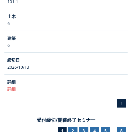
101-1
6
6
2026/10/13
詳細
1
受付締切/開催終了セミナー
1
2
3
4
5
8
...