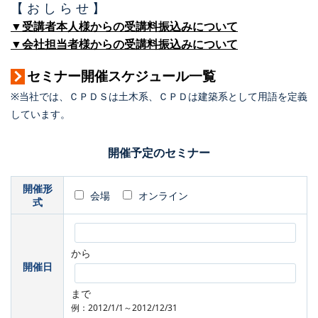
【 お し ら せ 】
▼受講者本人様からの受講料振込みについて
▼会社担当者様からの受講料振込みについて
セミナー開催スケジュール一覧
※当社では、ＣＰＤＳは土木系、ＣＰＤは建築系として用語を定義
しています。
開催予定のセミナー
開催形
会場
オンライン
式
から
開催日
まで
例：2012/1/1～2012/12/31