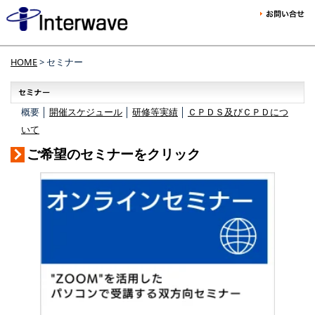
HOME
> セミナー
概要 │
開催スケジュール
│
研修等実績
│
ＣＰＤＳ及びＣＰＤにつ
いて
ご希望のセミナーをクリック