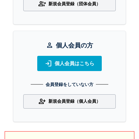
group_add
新規会員登録（団体会員）
person
個人会員の方
login
個人会員はこちら
会員登録をしていない方
person_add
新規会員登録（個人会員）