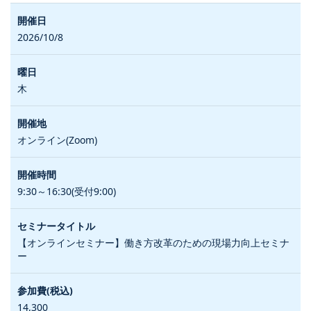
2026/10/8
木
オンライン(Zoom)
9:30～16:30(受付9:00)
【オンラインセミナー】働き方改革のための現場力向上セミナ
ー
14,300