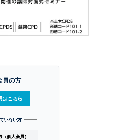
会員の方
員はこちら
ていない方
録（個人会員）