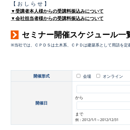
【 お し ら せ 】
▼受講者本人様からの受講料振込みについて
▼会社担当者様からの受講料振込みについて
セミナー開催スケジュール一
※当社では、ＣＰＤＳは土木系、ＣＰＤは建築系として用語を定
開催形式
会場
オンライン
から
開催日
まで
例：2012/1/1～2012/12/31