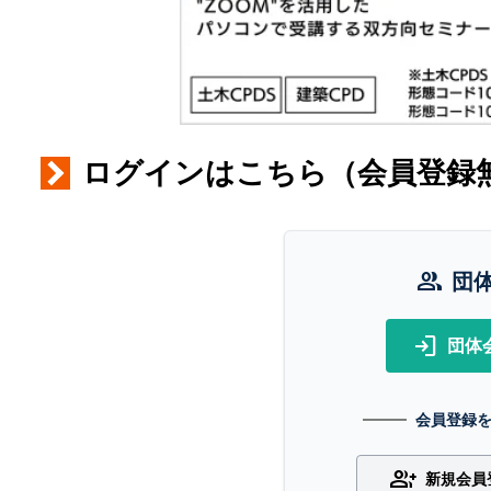
ログインはこちら（会員登録
group
団
login
団体
会員登録
group_add
新規会員