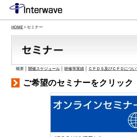
HOME
> セミナー
概要 │
開催スケジュール
│
研修等実績
│
ＣＰＤＳ及びＣＰＤについ
ご希望のセミナーをクリック