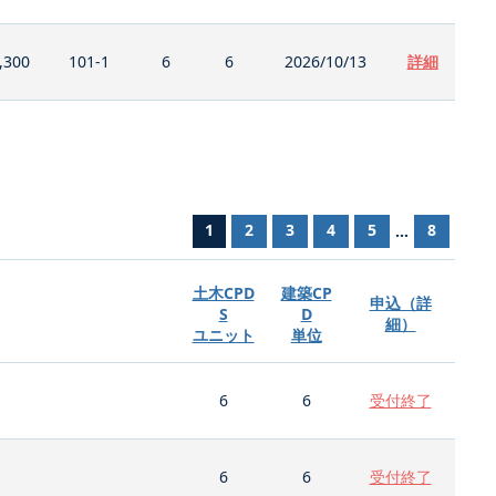
,300
101-1
6
6
2026/10/13
詳細
1
2
3
4
5
8
...
土木CPD
建築CP
申込（詳
S
D
細）
ユニット
単位
6
6
受付終了
6
6
受付終了