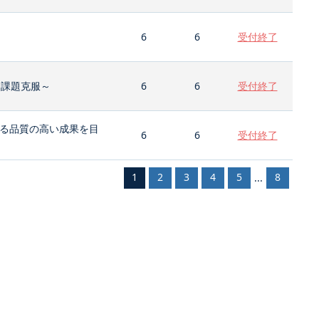
6
6
受付終了
と課題克服～
6
6
受付終了
る品質の高い成果を目
6
6
受付終了
1
2
3
4
5
8
...