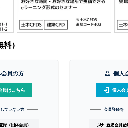
無料）
体会員の方
person
個人
login
会員はこちら
個人会
をしていない方
会員登録をし
person_add
登録（団体会員）
新規会員登