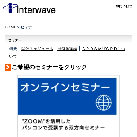
HOME
> セミナー
概要 │
開催スケジュール
│
研修等実績
│
ＣＰＤＳ及びＣＰＤにつ
いて
ご希望のセミナーをクリック