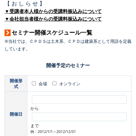
【 お し ら せ 】
▼受講者本人様からの受講料振込みについて
▼会社担当者様からの受講料振込みについて
セミナー開催スケジュール一覧
※当社では、ＣＰＤＳは土木系、ＣＰＤは建築系として用語を定義
しています。
開催予定のセミナー
開催形
会場
オンライン
式
から
開催日
まで
例：2012/1/1～2012/12/31