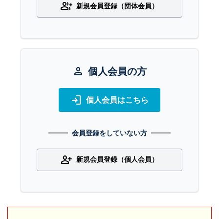
group_add
新規会員登録（団体会員）
person
個人会員の方
login
個人会員はこちら
会員登録をしていない方
person_add
新規会員登録（個人会員）