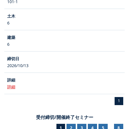
101-1
6
6
2026/10/13
詳細
1
受付締切/開催終了セミナー
1
2
3
4
5
8
...