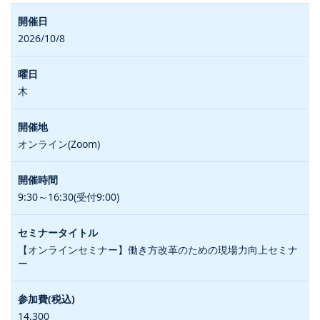
2026/10/8
木
オンライン(Zoom)
9:30～16:30(受付9:00)
【オンラインセミナー】働き方改革のための現場力向上セミナ
ー
14,300