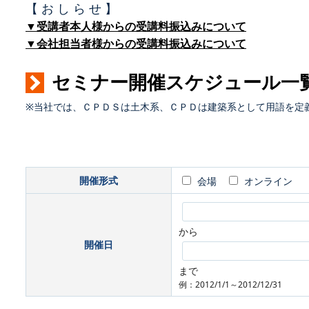
【 お し ら せ 】
▼受講者本人様からの受講料振込みについて
▼会社担当者様からの受講料振込みについて
セミナー開催スケジュール一
※当社では、ＣＰＤＳは土木系、ＣＰＤは建築系として用語を定
開催形式
会場
オンライン
から
開催日
まで
例：2012/1/1～2012/12/31