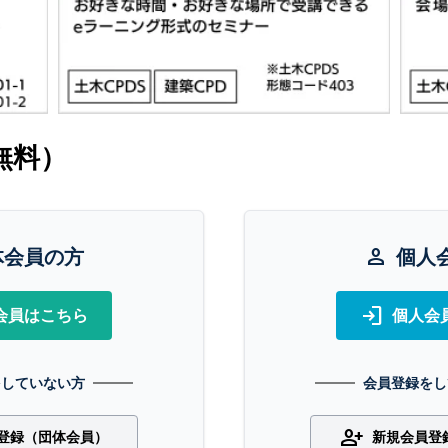
無料）
体会員の方
person
個人
login
会員はこちら
個人会
をしていない方
会員登録をし
person_add
登録（団体会員）
新規会員登