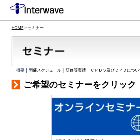
HOME
> セミナー
概要 │
開催スケジュール
│
研修等実績
│
ＣＰＤＳ及びＣＰＤについ
ご希望のセミナーをクリック