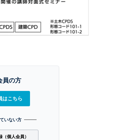
会員の方
員はこちら
ていない方
録（個人会員）