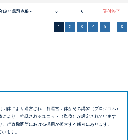
突破と課題克服～
6
6
受付終了
1
2
3
4
5
8
...
利団体により運営され、各運営団体がその講習（プログラム）
体により、推奨されるユニット（単位）が設定されています。
り、行政機関等における採用が拡大する傾向にあります。
ています。