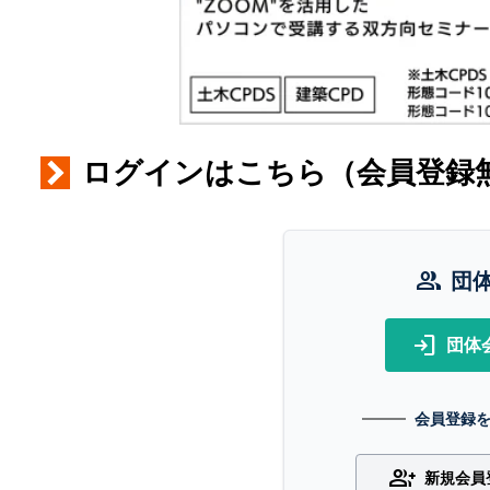
ログインはこちら（会員登録
group
団
login
団体
会員登録
group_add
新規会員