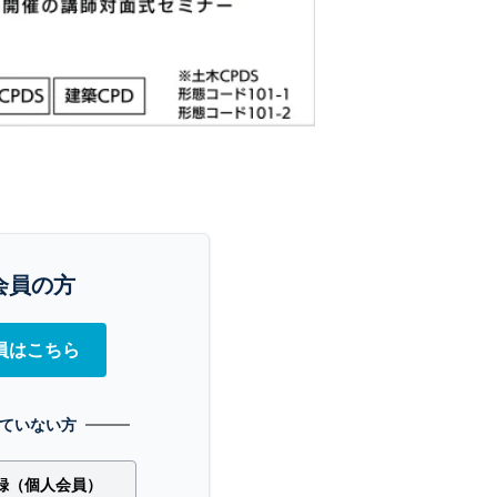
会員の方
員はこちら
ていない方
録（個人会員）