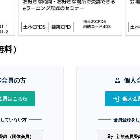
無料）
体会員の方
person
個人
login
会員はこちら
個人会
をしていない方
会員登録をし
person_add
登録（団体会員）
新規会員登