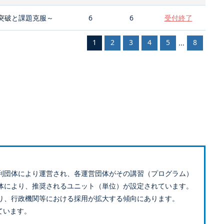
突破と課題克服～
6
6
受付終了
1
2
3
4
5
8
...
利団体により運営され、各運営団体がその講習（プログラム）
体により、推奨されるユニット（単位）が設定されています。
り、行政機関等における採用が拡大する傾向にあります。
ています。