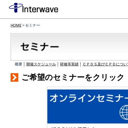
HOME
> セミナー
概要 │
開催スケジュール
│
研修等実績
│
ＣＰＤＳ及びＣＰＤについ
ご希望のセミナーをクリック