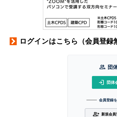
ログインはこちら（会員登録
group
団
login
団体
会員登録
group_add
新規会員