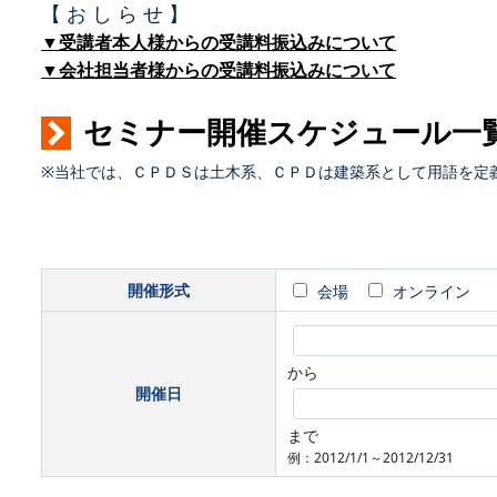
【 お し ら せ 】
▼受講者本人様からの受講料振込みについて
▼会社担当者様からの受講料振込みについて
セミナー開催スケジュール一
※当社では、ＣＰＤＳは土木系、ＣＰＤは建築系として用語を定
開催形式
会場
オンライン
から
開催日
まで
例：2012/1/1～2012/12/31