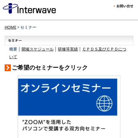
HOME
> セミナー
概要 │
開催スケジュール
│
研修等実績
│
ＣＰＤＳ及びＣＰＤにつ
いて
ご希望のセミナーをクリック