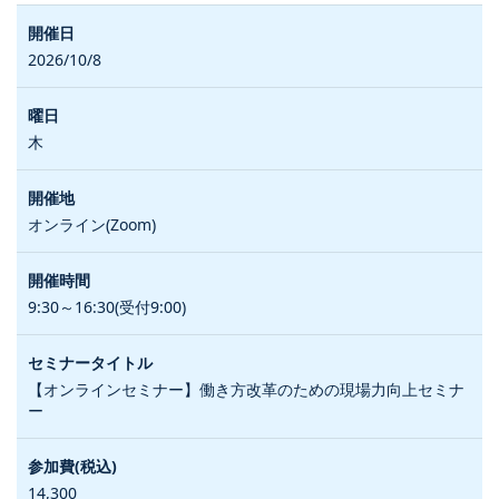
2026/10/8
木
オンライン(Zoom)
9:30～16:30(受付9:00)
【オンラインセミナー】働き方改革のための現場力向上セミナ
ー
14,300