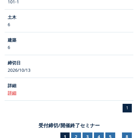
101-1
6
6
2026/10/13
詳細
1
受付締切/開催終了セミナー
1
2
3
4
5
8
...