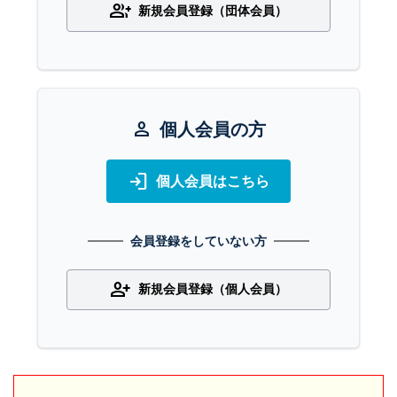
group_add
新規会員登録（団体会員）
person
個人会員の方
login
個人会員はこちら
会員登録をしていない方
person_add
新規会員登録（個人会員）