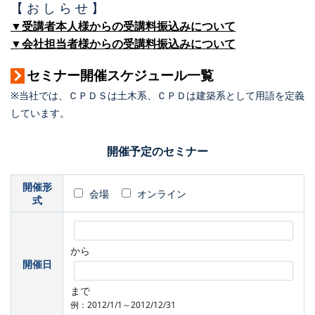
【 お し ら せ 】
▼受講者本人様からの受講料振込みについて
▼会社担当者様からの受講料振込みについて
セミナー開催スケジュール一覧
※当社では、ＣＰＤＳは土木系、ＣＰＤは建築系として用語を定義
しています。
開催予定のセミナー
開催形
会場
オンライン
式
から
開催日
まで
例：2012/1/1～2012/12/31