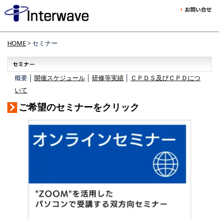
HOME
> セミナー
概要 │
開催スケジュール
│
研修等実績
│
ＣＰＤＳ及びＣＰＤにつ
いて
ご希望のセミナーをクリック