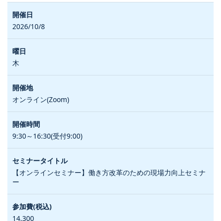
2026/10/8
木
オンライン(Zoom)
9:30～16:30(受付9:00)
【オンラインセミナー】働き方改革のための現場力向上セミナ
ー
14,300