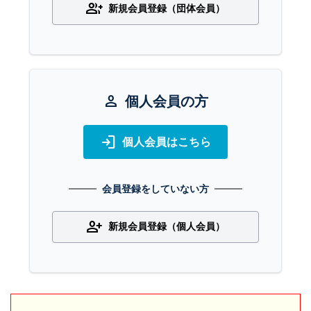
group_add
新規会員登録（団体会員）
person
個人会員の方
login
個人会員はこちら
会員登録をしていない方
person_add
新規会員登録（個人会員）