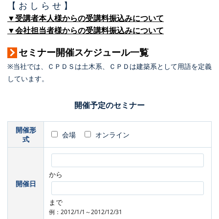
【 お し ら せ 】
▼受講者本人様からの受講料振込みについて
▼会社担当者様からの受講料振込みについて
セミナー開催スケジュール一覧
※当社では、ＣＰＤＳは土木系、ＣＰＤは建築系として用語を定義
しています。
開催予定のセミナー
開催形
会場
オンライン
式
から
開催日
まで
例：2012/1/1～2012/12/31