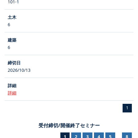
101-1
6
6
2026/10/13
詳細
1
受付締切/開催終了セミナー
1
2
3
4
5
8
...