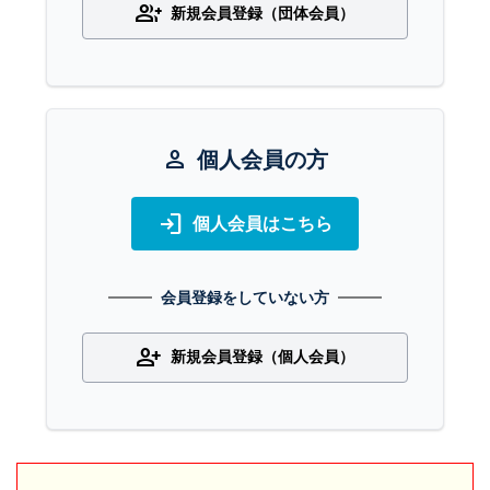
group_add
新規会員登録（団体会員）
person
個人会員の方
login
個人会員はこちら
会員登録をしていない方
person_add
新規会員登録（個人会員）