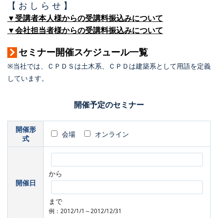
【 お し ら せ 】
▼受講者本人様からの受講料振込みについて
▼会社担当者様からの受講料振込みについて
セミナー開催スケジュール一覧
※当社では、ＣＰＤＳは土木系、ＣＰＤは建築系として用語を定義
しています。
開催予定のセミナー
開催形
会場
オンライン
式
から
開催日
まで
例：2012/1/1～2012/12/31