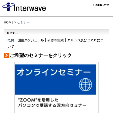
HOME
> セミナー
概要 │
開催スケジュール
│
研修等実績
│
ＣＰＤＳ及びＣＰＤにつ
いて
ご希望のセミナーをクリック