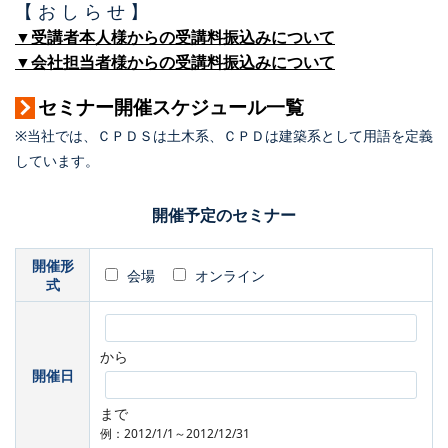
【 お し ら せ 】
▼受講者本人様からの受講料振込みについて
▼会社担当者様からの受講料振込みについて
セミナー開催スケジュール一覧
※当社では、ＣＰＤＳは土木系、ＣＰＤは建築系として用語を定義
しています。
開催予定のセミナー
開催形
会場
オンライン
式
から
開催日
まで
例：2012/1/1～2012/12/31