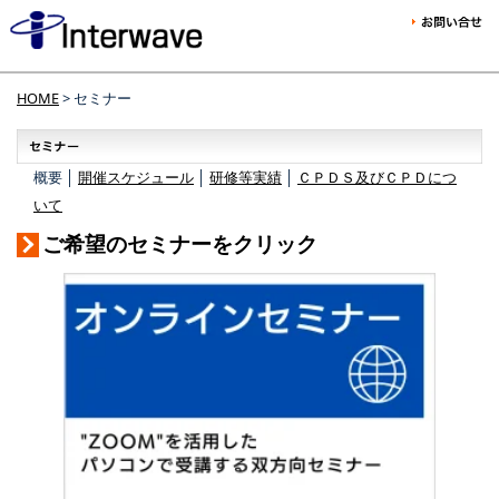
HOME
> セミナー
概要 │
開催スケジュール
│
研修等実績
│
ＣＰＤＳ及びＣＰＤにつ
いて
ご希望のセミナーをクリック