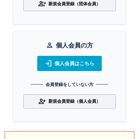
group_add
新規会員登録（団体会員）
person
個人会員の方
login
個人会員はこちら
会員登録をしていない方
person_add
新規会員登録（個人会員）