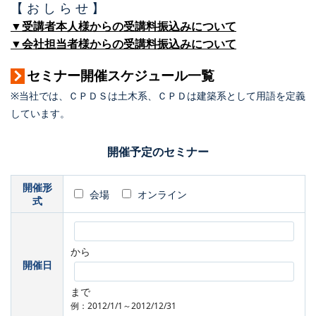
【 お し ら せ 】
▼受講者本人様からの受講料振込みについて
▼会社担当者様からの受講料振込みについて
セミナー開催スケジュール一覧
※当社では、ＣＰＤＳは土木系、ＣＰＤは建築系として用語を定義
しています。
開催予定のセミナー
開催形
会場
オンライン
式
から
開催日
まで
例：2012/1/1～2012/12/31