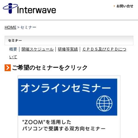
HOME
> セミナー
概要 │
開催スケジュール
│
研修等実績
│
ＣＰＤＳ及びＣＰＤにつ
いて
ご希望のセミナーをクリック