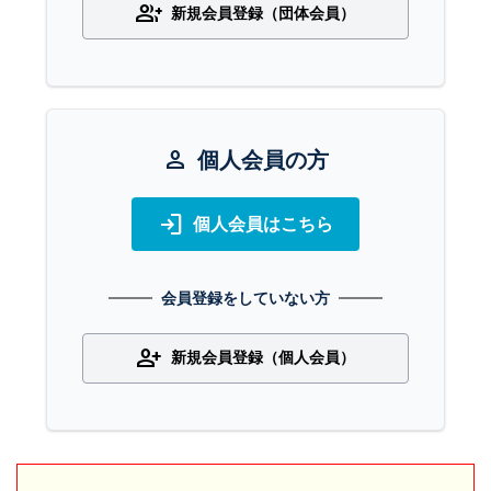
group_add
新規会員登録（団体会員）
person
個人会員の方
login
個人会員はこちら
会員登録をしていない方
person_add
新規会員登録（個人会員）