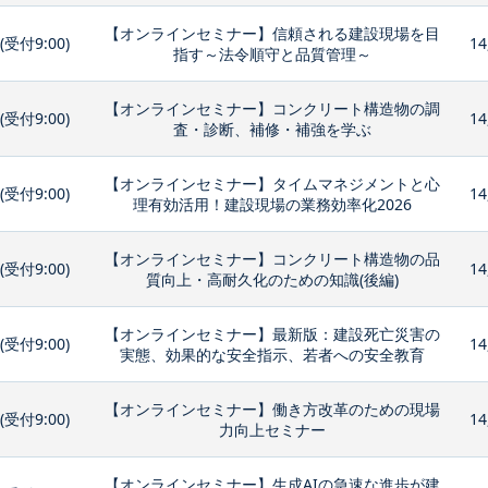
【オンラインセミナー】信頼される建設現場を目
0(受付9:00)
14
指す～法令順守と品質管理～
【オンラインセミナー】コンクリート構造物の調
0(受付9:00)
14
査・診断、補修・補強を学ぶ
【オンラインセミナー】タイムマネジメントと心
0(受付9:00)
14
理有効活用！建設現場の業務効率化2026
【オンラインセミナー】コンクリート構造物の品
0(受付9:00)
14
質向上・高耐久化のための知識(後編)
【オンラインセミナー】最新版：建設死亡災害の
0(受付9:00)
14
実態、効果的な安全指示、若者への安全教育
【オンラインセミナー】働き方改革のための現場
0(受付9:00)
14
力向上セミナー
【オンラインセミナー】生成AIの急速な進歩が建