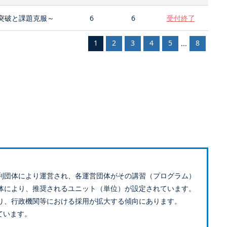
突破と課題克服～
6
6
受付終了
1
2
3
4
5
8
...
利団体により運営され、各運営団体がその講習（プログラム）
体により、推奨されるユニット（単位）が設定されています。
り、行政機関等における採用が拡大する傾向にあります。
ています。