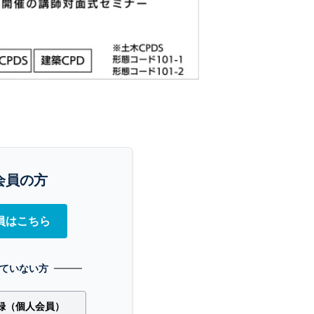
会員の方
員はこちら
ていない方
録（個人会員）