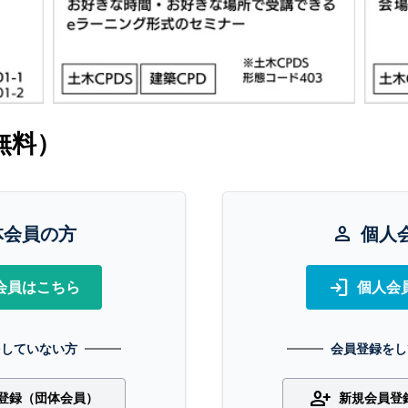
無料）
体会員の方
person
個人
login
会員はこちら
個人会
をしていない方
会員登録をし
person_add
登録（団体会員）
新規会員登