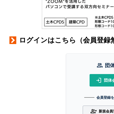
ログインはこちら（会員登録
group
団
login
団体
会員登録
group_add
新規会員