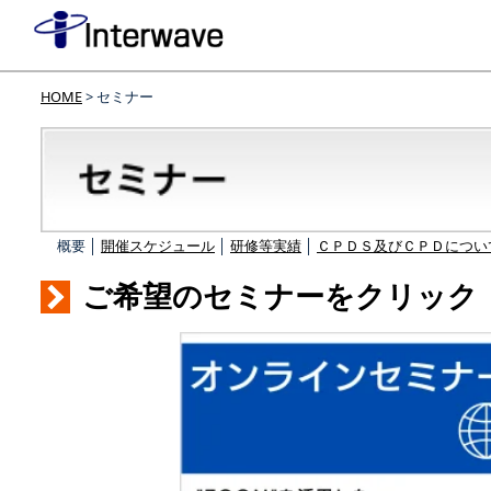
HOME
> セミナー
概要 │
開催スケジュール
│
研修等実績
│
ＣＰＤＳ及びＣＰＤについ
ご希望のセミナーをクリック