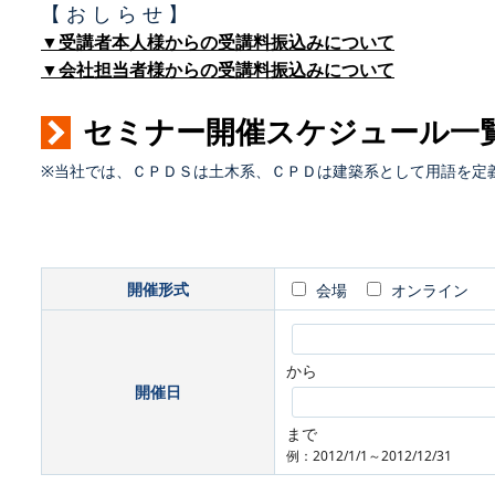
【 お し ら せ 】
▼受講者本人様からの受講料振込みについて
▼会社担当者様からの受講料振込みについて
セミナー開催スケジュール一
※当社では、ＣＰＤＳは土木系、ＣＰＤは建築系として用語を定
開催形式
会場
オンライン
から
開催日
まで
例：2012/1/1～2012/12/31