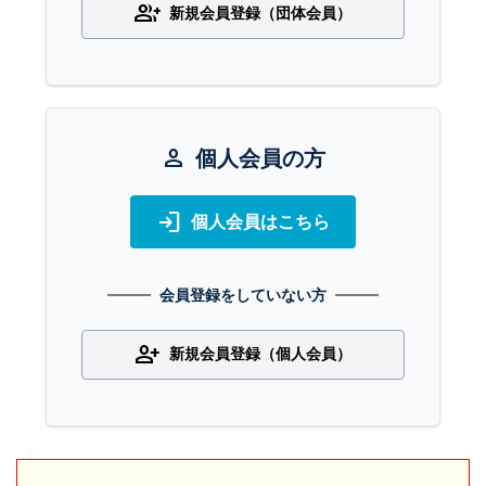
group_add
新規会員登録（団体会員）
person
個人会員の方
login
個人会員はこちら
会員登録をしていない方
person_add
新規会員登録（個人会員）