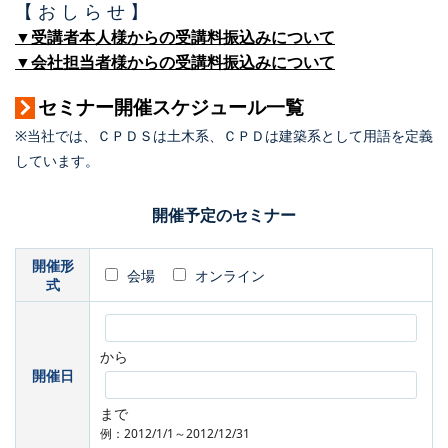
【 お し ら せ 】
▼受講者本人様からの受講料振込みについて
▼会社担当者様からの受講料振込みについて
セミナー開催スケジュール一覧
※当社では、ＣＰＤＳは土木系、ＣＰＤは建築系として用語を定義
しています。
開催予定のセミナー
開催形
会場
オンライン
式
から
開催日
まで
例：2012/1/1～2012/12/31