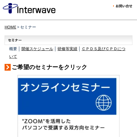
HOME
> セミナー
概要 │
開催スケジュール
│
研修等実績
│
ＣＰＤＳ及びＣＰＤにつ
いて
ご希望のセミナーをクリック