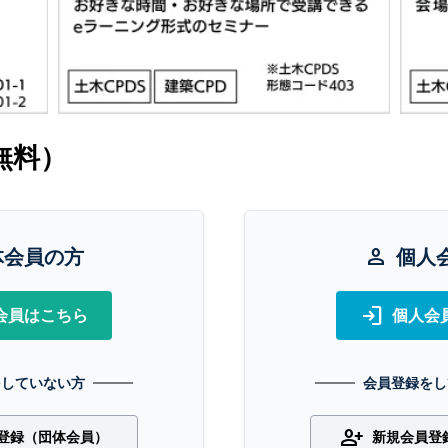
無料）
体会員の方
person
個人
login
会員はこちら
個人会
をしていない方
会員登録をし
person_add
登録（団体会員）
新規会員登