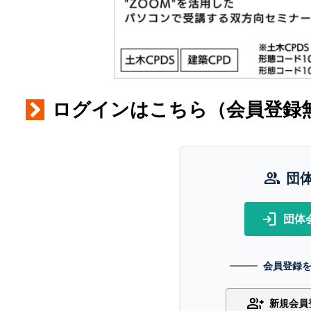
ログインはこちら（会員登録
group
団
login
団体
会員登録
group_add
新規会員