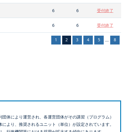
6
6
受付終了
6
6
受付終了
1
2
3
4
5
8
...
利団体により運営され、各運営団体がその講習（プログラム）
体により、推奨されるユニット（単位）が設定されています。
り、行政機関等における採用が拡大する傾向にあります。