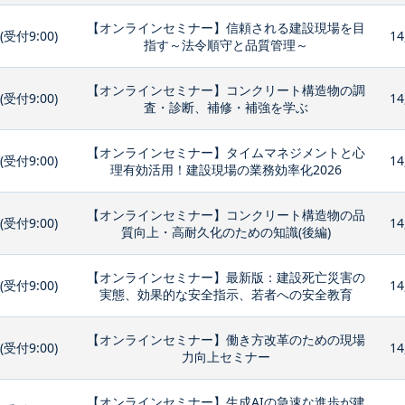
【オンラインセミナー】信頼される建設現場を目
0(受付9:00)
14
指す～法令順守と品質管理～
【オンラインセミナー】コンクリート構造物の調
0(受付9:00)
14
査・診断、補修・補強を学ぶ
【オンラインセミナー】タイムマネジメントと心
0(受付9:00)
14
理有効活用！建設現場の業務効率化2026
【オンラインセミナー】コンクリート構造物の品
0(受付9:00)
14
質向上・高耐久化のための知識(後編)
【オンラインセミナー】最新版：建設死亡災害の
0(受付9:00)
14
実態、効果的な安全指示、若者への安全教育
【オンラインセミナー】働き方改革のための現場
0(受付9:00)
14
力向上セミナー
【オンラインセミナー】生成AIの急速な進歩が建