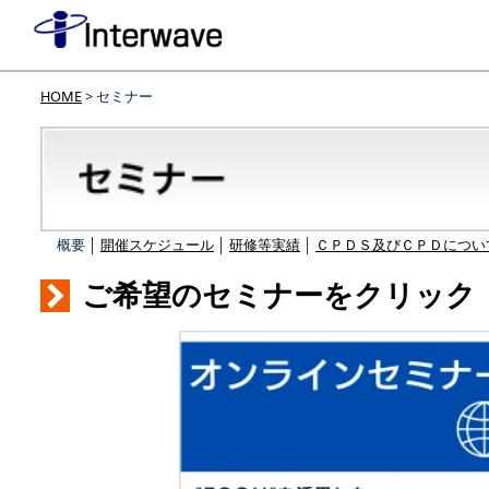
HOME
> セミナー
概要 │
開催スケジュール
│
研修等実績
│
ＣＰＤＳ及びＣＰＤについ
ご希望のセミナーをクリック