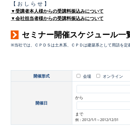
【 お し ら せ 】
▼受講者本人様からの受講料振込みについて
▼会社担当者様からの受講料振込みについて
セミナー開催スケジュール一
※当社では、ＣＰＤＳは土木系、ＣＰＤは建築系として用語を定
開催形式
会場
オンライン
から
開催日
まで
例：2012/1/1～2012/12/31