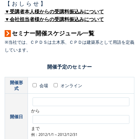
【 お し ら せ 】
▼受講者本人様からの受講料振込みについて
▼会社担当者様からの受講料振込みについて
セミナー開催スケジュール一覧
※当社では、ＣＰＤＳは土木系、ＣＰＤは建築系として用語を定義
しています。
開催予定のセミナー
開催形
会場
オンライン
式
から
開催日
まで
例：2012/1/1～2012/12/31