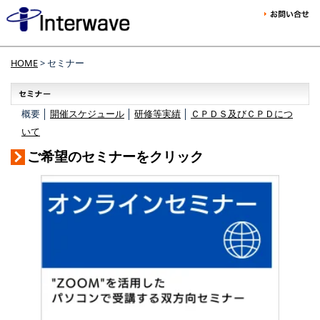
HOME
> セミナー
概要 │
開催スケジュール
│
研修等実績
│
ＣＰＤＳ及びＣＰＤにつ
いて
ご希望のセミナーをクリック