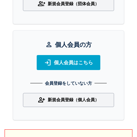
group_add
新規会員登録（団体会員）
person
個人会員の方
login
個人会員はこちら
会員登録をしていない方
person_add
新規会員登録（個人会員）