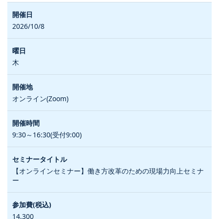
2026/10/8
木
オンライン(Zoom)
9:30～16:30(受付9:00)
【オンラインセミナー】働き方改革のための現場力向上セミナ
ー
14,300