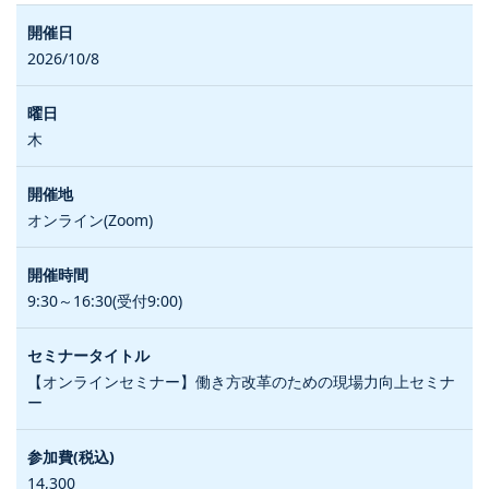
2026/10/8
木
オンライン(Zoom)
9:30～16:30(受付9:00)
【オンラインセミナー】働き方改革のための現場力向上セミナ
ー
14,300