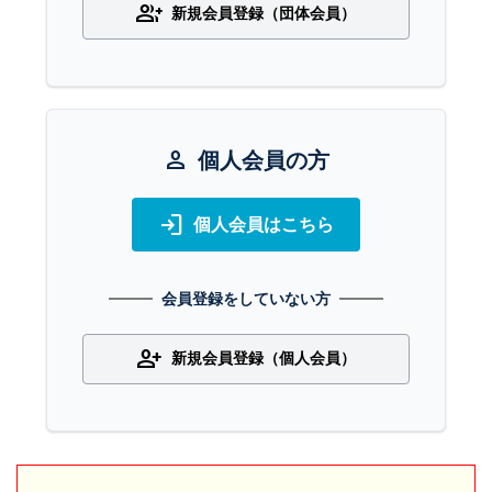
group_add
新規会員登録（団体会員）
person
個人会員の方
login
個人会員はこちら
会員登録をしていない方
person_add
新規会員登録（個人会員）