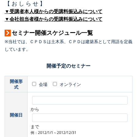
【 お し ら せ 】
▼受講者本人様からの受講料振込みについて
▼会社担当者様からの受講料振込みについて
セミナー開催スケジュール一覧
※当社では、ＣＰＤＳは土木系、ＣＰＤは建築系として用語を定義
しています。
開催予定のセミナー
開催形
会場
オンライン
式
から
開催日
まで
例：2012/1/1～2012/12/31