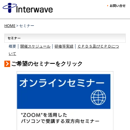
HOME
> セミナー
概要 │
開催スケジュール
│
研修等実績
│
ＣＰＤＳ及びＣＰＤにつ
いて
ご希望のセミナーをクリック