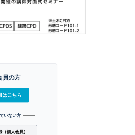
会員の方
員はこちら
ていない方
録（個人会員）