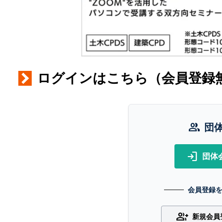
ログインはこちら（会員登録
group
団
login
団体
会員登録
group_add
新規会員