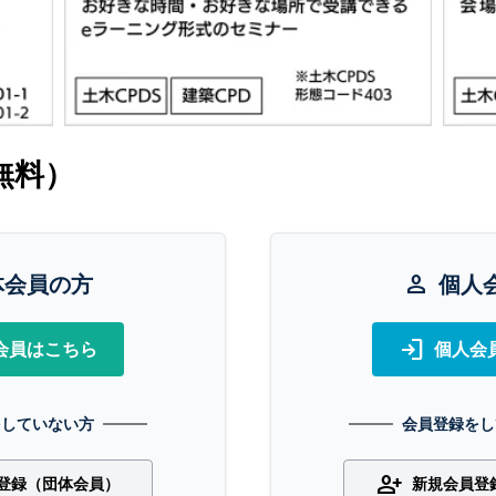
無料）
体会員の方
person
個人
login
会員はこちら
個人会
をしていない方
会員登録をし
person_add
登録（団体会員）
新規会員登