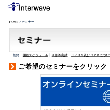
HOME
> セミナー
概要 │
開催スケジュール
│
研修等実績
│
ＣＰＤＳ及びＣＰＤについ
ご希望のセミナーをクリック