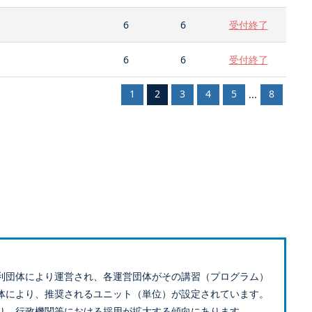
6
6
受付終了
6
6
受付終了
1
2
3
4
5
8
...
利団体により運営され、各運営団体がその講習（プログラム）
体により、推奨されるユニット（単位）が設定されています。
り、行政機関等における採用が拡大する傾向にあります。