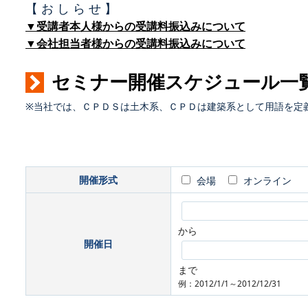
【 お し ら せ 】
▼受講者本人様からの受講料振込みについて
▼会社担当者様からの受講料振込みについて
セミナー開催スケジュール一
※当社では、ＣＰＤＳは土木系、ＣＰＤは建築系として用語を定
開催形式
会場
オンライン
から
開催日
まで
例：2012/1/1～2012/12/31