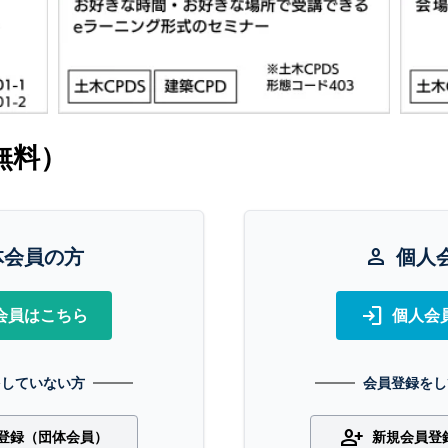
無料）
体会員の方
person
個人
login
会員はこちら
個人会
をしていない方
会員登録をし
person_add
登録（団体会員）
新規会員登