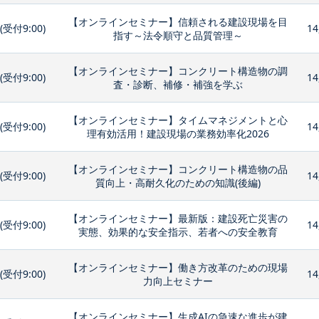
【オンラインセミナー】信頼される建設現場を目
0(受付9:00)
14
指す～法令順守と品質管理～
【オンラインセミナー】コンクリート構造物の調
0(受付9:00)
14
査・診断、補修・補強を学ぶ
【オンラインセミナー】タイムマネジメントと心
0(受付9:00)
14
理有効活用！建設現場の業務効率化2026
【オンラインセミナー】コンクリート構造物の品
0(受付9:00)
14
質向上・高耐久化のための知識(後編)
【オンラインセミナー】最新版：建設死亡災害の
0(受付9:00)
14
実態、効果的な安全指示、若者への安全教育
【オンラインセミナー】働き方改革のための現場
0(受付9:00)
14
力向上セミナー
【オンラインセミナー】生成AIの急速な進歩が建