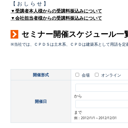
【 お し ら せ 】
▼受講者本人様からの受講料振込みについて
▼会社担当者様からの受講料振込みについて
セミナー開催スケジュール一
※当社では、ＣＰＤＳは土木系、ＣＰＤは建築系として用語を定
開催形式
会場
オンライン
から
開催日
まで
例：2012/1/1～2012/12/31