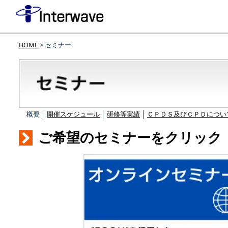
HOME
> セミナー
概要 │
開催スケジュール
│
研修等実績
│
ＣＰＤＳ及びＣＰＤについ
ご希望のセミナーをクリック