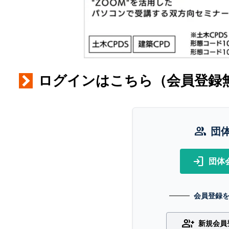
ログインはこちら（会員登録
group
団
login
団体
会員登録
group_add
新規会員