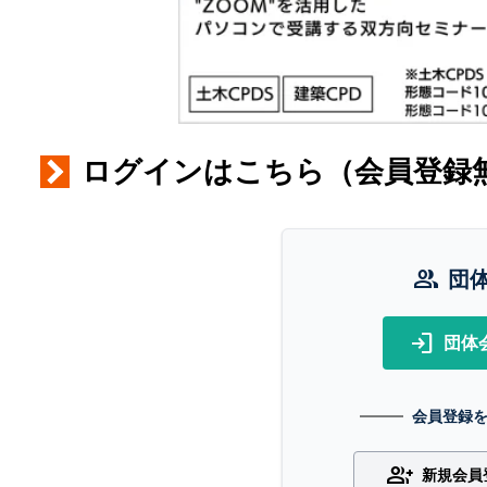
ログインはこちら（会員登録
group
団
login
団体
会員登録
group_add
新規会員