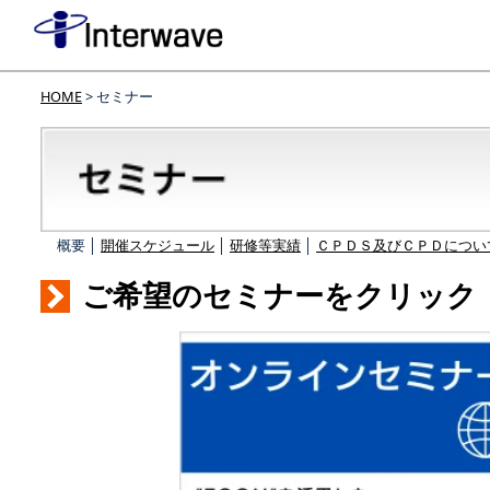
HOME
> セミナー
概要 │
開催スケジュール
│
研修等実績
│
ＣＰＤＳ及びＣＰＤについ
ご希望のセミナーをクリック