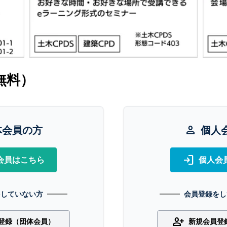
無料）
体会員の方
person
個人
login
会員はこちら
個人会
をしていない方
会員登録をし
person_add
登録（団体会員）
新規会員登