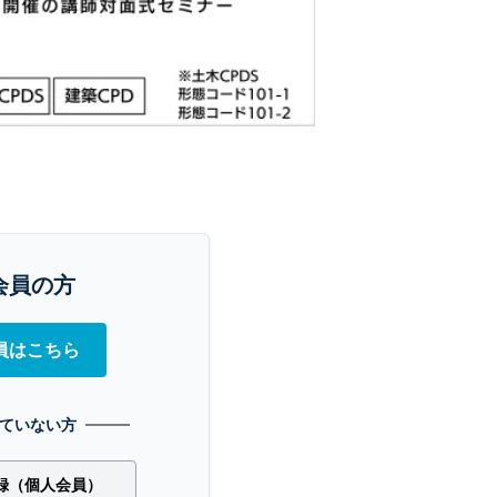
会員の方
員はこちら
ていない方
録（個人会員）