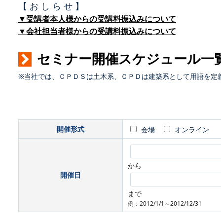
【 お し ら せ 】
▼受講者本人様からの受講料振込みについて
▼会社担当者様からの受講料振込みについて
セミナー開催スケジュール一
※当社では、ＣＰＤＳは土木系、ＣＰＤは建築系として用語を定
開催形式
会場
オンライン
から
開催日
まで
例：2012/1/1～2012/12/31