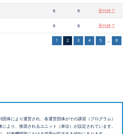
6
6
受付終了
6
6
受付終了
1
2
3
4
5
8
...
利団体により運営され、各運営団体がその講習（プログラム）
体により、推奨されるユニット（単位）が設定されています。
り、行政機関等における採用が拡大する傾向にあります。