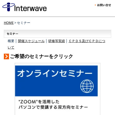
HOME
> セミナー
概要 │
開催スケジュール
│
研修等実績
│
ＣＰＤＳ及びＣＰＤにつ
いて
ご希望のセミナーをクリック