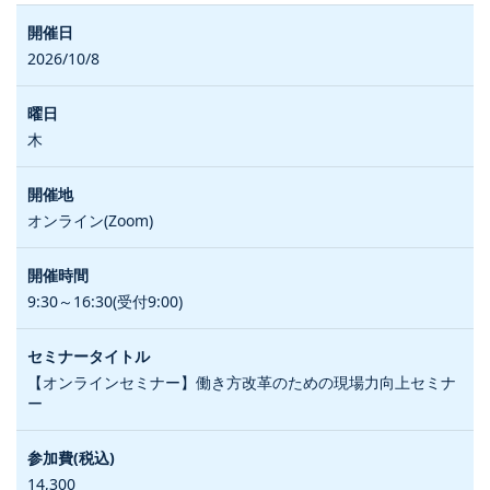
2026/10/8
木
オンライン(Zoom)
9:30～16:30(受付9:00)
【オンラインセミナー】働き方改革のための現場力向上セミナ
ー
14,300