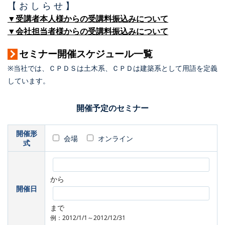
【 お し ら せ 】
▼受講者本人様からの受講料振込みについて
▼会社担当者様からの受講料振込みについて
セミナー開催スケジュール一覧
※当社では、ＣＰＤＳは土木系、ＣＰＤは建築系として用語を定義
しています。
開催予定のセミナー
開催形
会場
オンライン
式
から
開催日
まで
例：2012/1/1～2012/12/31