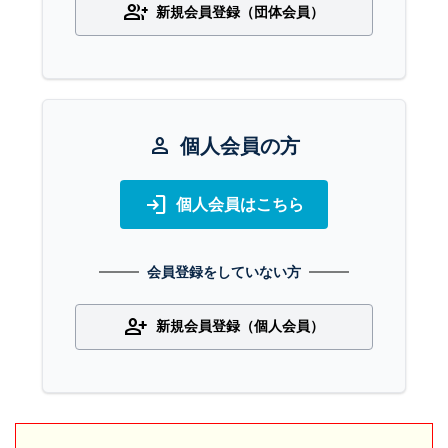
group_add
新規会員登録（団体会員）
person
個人会員の方
login
個人会員はこちら
会員登録をしていない方
person_add
新規会員登録（個人会員）