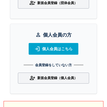
group_add
新規会員登録（団体会員）
person
個人会員の方
login
個人会員はこちら
会員登録をしていない方
person_add
新規会員登録（個人会員）