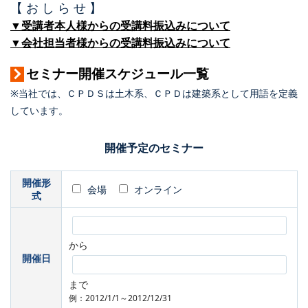
【 お し ら せ 】
▼受講者本人様からの受講料振込みについて
▼会社担当者様からの受講料振込みについて
セミナー開催スケジュール一覧
※当社では、ＣＰＤＳは土木系、ＣＰＤは建築系として用語を定義
しています。
開催予定のセミナー
開催形
会場
オンライン
式
から
開催日
まで
例：2012/1/1～2012/12/31