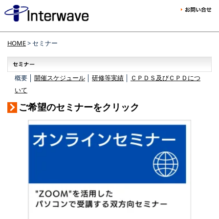
HOME
> セミナー
概要 │
開催スケジュール
│
研修等実績
│
ＣＰＤＳ及びＣＰＤにつ
いて
ご希望のセミナーをクリック