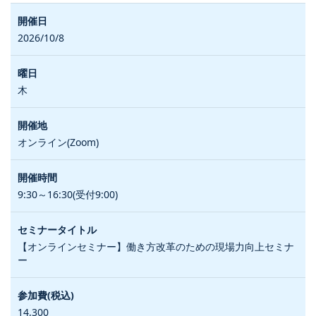
2026/10/8
木
オンライン(Zoom)
9:30～16:30(受付9:00)
【オンラインセミナー】働き方改革のための現場力向上セミナ
ー
14,300