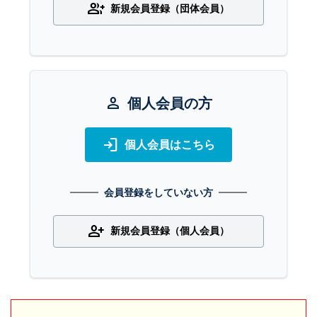
group_add
新規会員登録（団体会員）
person
個人会員の方
login
個人会員はこちら
会員登録をしていない方
person_add
新規会員登録（個人会員）