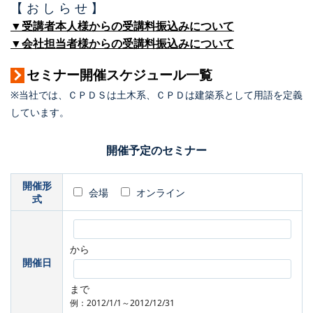
【 お し ら せ 】
▼受講者本人様からの受講料振込みについて
▼会社担当者様からの受講料振込みについて
セミナー開催スケジュール一覧
※当社では、ＣＰＤＳは土木系、ＣＰＤは建築系として用語を定義
しています。
開催予定のセミナー
開催形
会場
オンライン
式
から
開催日
まで
例：2012/1/1～2012/12/31