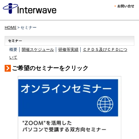
HOME
> セミナー
概要 │
開催スケジュール
│
研修等実績
│
ＣＰＤＳ及びＣＰＤにつ
いて
ご希望のセミナーをクリック