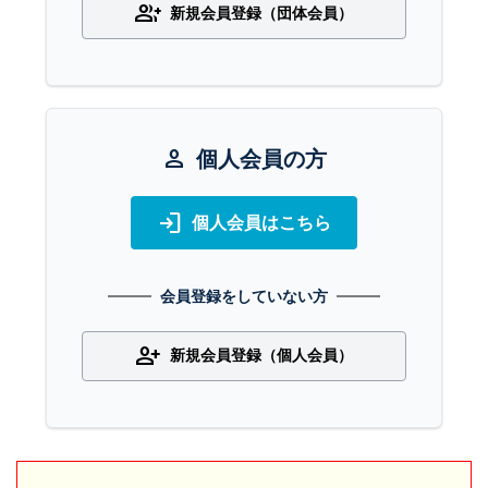
group_add
新規会員登録（団体会員）
person
個人会員の方
login
個人会員はこちら
会員登録をしていない方
person_add
新規会員登録（個人会員）