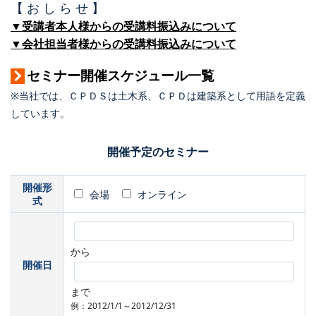
【 お し ら せ 】
▼受講者本人様からの受講料振込みについて
▼会社担当者様からの受講料振込みについて
セミナー開催スケジュール一覧
※当社では、ＣＰＤＳは土木系、ＣＰＤは建築系として用語を定義
しています。
開催予定のセミナー
開催形
会場
オンライン
式
から
開催日
まで
例：2012/1/1～2012/12/31