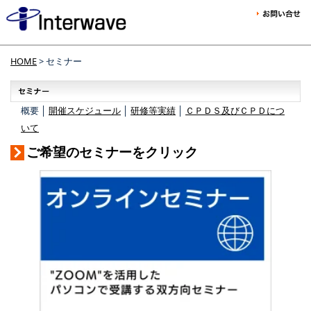
HOME
> セミナー
概要 │
開催スケジュール
│
研修等実績
│
ＣＰＤＳ及びＣＰＤにつ
いて
ご希望のセミナーをクリック