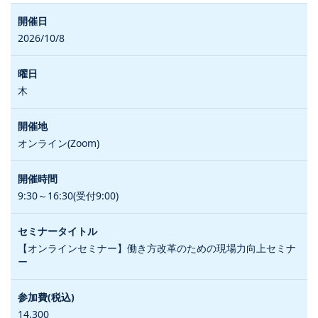
2026/10/8
木
オンライン(Zoom)
9:30～16:30(受付9:00)
【オンラインセミナー】働き方改革のための現場力向上セミナ
ー
14,300