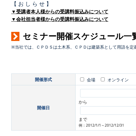
【 お し ら せ 】
▼受講者本人様からの受講料振込みについて
▼会社担当者様からの受講料振込みについて
セミナー開催スケジュール一
※当社では、ＣＰＤＳは土木系、ＣＰＤは建築系として用語を定
開催形式
会場
オンライン
から
開催日
まで
例：2012/1/1～2012/12/31