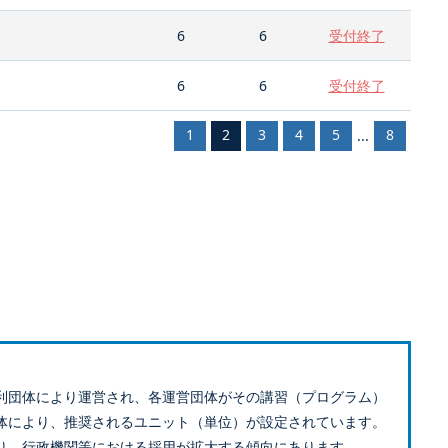
6
6
受付終了
6
6
受付終了
1
2
3
4
5
8
...
利団体により運営され、各運営団体がその講習（プログラム）
体により、推奨されるユニット（単位）が設定されています。
り、行政機関等における採用が拡大する傾向にあります。