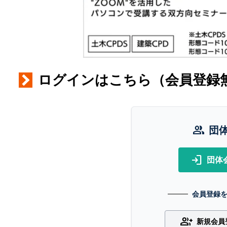
ログインはこちら（会員登録
group
団
login
団体
会員登録
group_add
新規会員