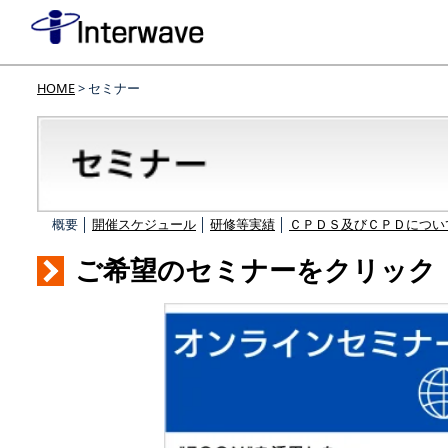
HOME
> セミナー
概要 │
開催スケジュール
│
研修等実績
│
ＣＰＤＳ及びＣＰＤについ
ご希望のセミナーをクリック