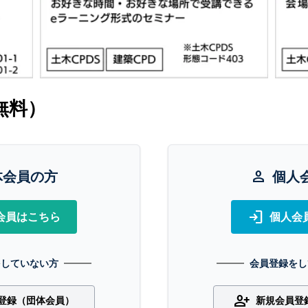
無料）
体会員の方
person
個人
login
会員はこちら
個人会
をしていない方
会員登録をし
person_add
登録（団体会員）
新規会員登