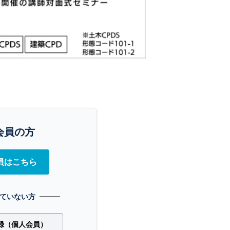
会員の方
員はこちら
ていない方
録（個人会員）