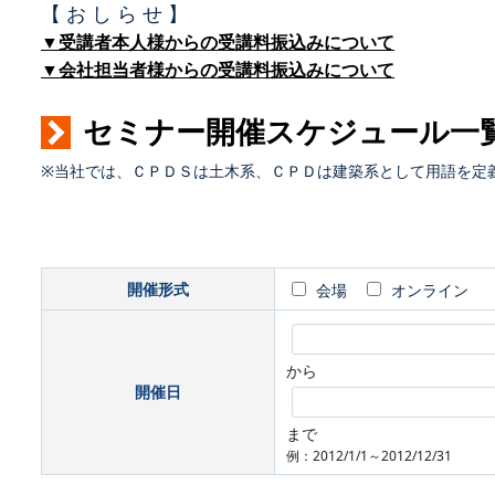
【 お し ら せ 】
▼受講者本人様からの受講料振込みについて
▼会社担当者様からの受講料振込みについて
セミナー開催スケジュール一
※当社では、ＣＰＤＳは土木系、ＣＰＤは建築系として用語を定
開催形式
会場
オンライン
から
開催日
まで
例：2012/1/1～2012/12/31