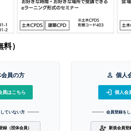
無料）
体会員の方
person
個人
login
会員はこちら
個人会
をしていない方
会員登録をし
person_add
登録（団体会員）
新規会員登