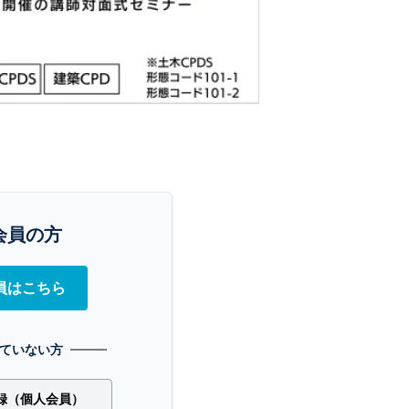
会員の方
員はこちら
ていない方
録（個人会員）