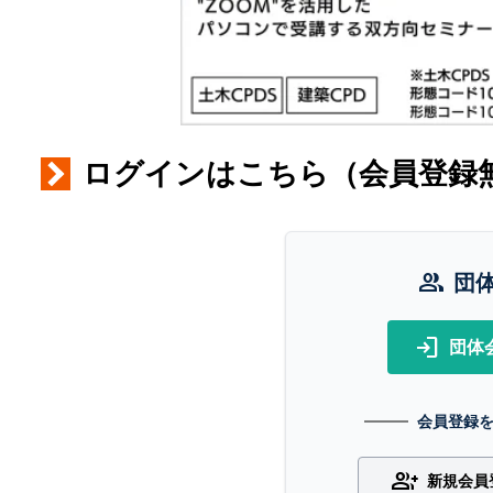
ログインはこちら（会員登録
group
団
login
団体
会員登録
group_add
新規会員