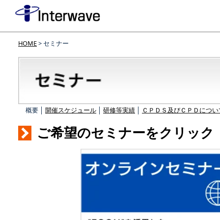
HOME
> セミナー
概要 │
開催スケジュール
│
研修等実績
│
ＣＰＤＳ及びＣＰＤについ
ご希望のセミナーをクリック