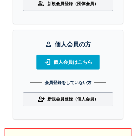
group_add
新規会員登録（団体会員）
person
個人会員の方
login
個人会員はこちら
会員登録をしていない方
person_add
新規会員登録（個人会員）