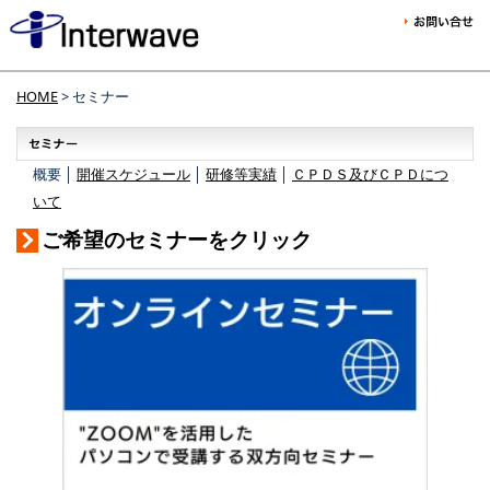
HOME
> セミナー
概要 │
開催スケジュール
│
研修等実績
│
ＣＰＤＳ及びＣＰＤにつ
いて
ご希望のセミナーをクリック