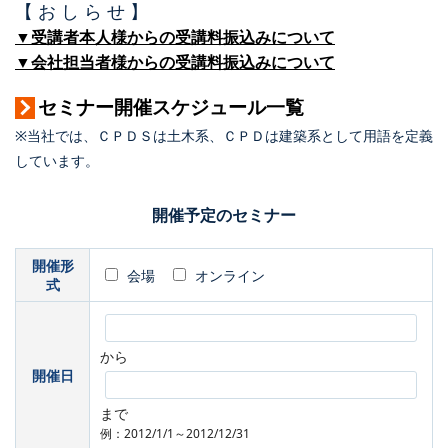
【 お し ら せ 】
▼受講者本人様からの受講料振込みについて
▼会社担当者様からの受講料振込みについて
セミナー開催スケジュール一覧
※当社では、ＣＰＤＳは土木系、ＣＰＤは建築系として用語を定義
しています。
開催予定のセミナー
開催形
会場
オンライン
式
から
開催日
まで
例：2012/1/1～2012/12/31