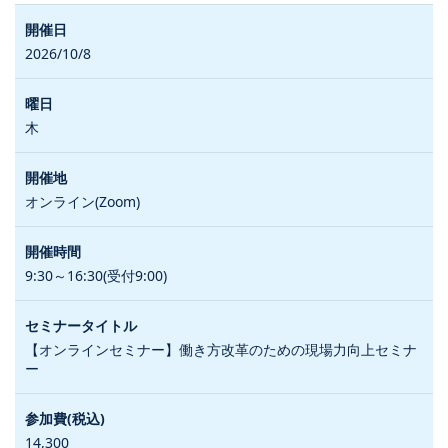
2026/10/8
木
オンライン(Zoom)
9:30～16:30(受付9:00)
【オンラインセミナー】働き方改革のための現場力向上セミナ
ー
14,300