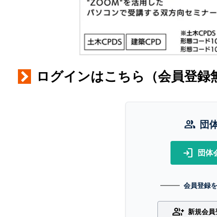
ログインはこちら（会員登録
group
団
login
団体
会員登録
group_add
新規会員