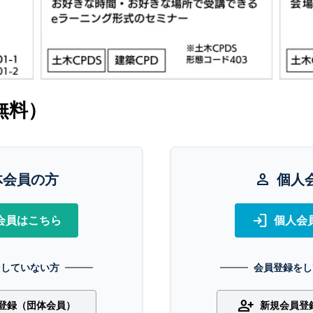
無料）
体会員の方
person
個人
login
会員はこちら
個人会
をしていない方
会員登録をし
person_add
登録（団体会員）
新規会員登