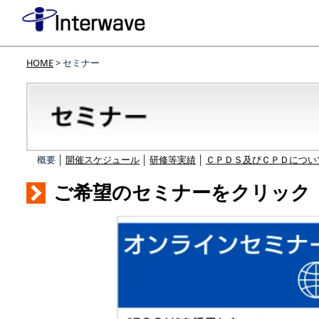
HOME
> セミナー
概要 │
開催スケジュール
│
研修等実績
│
ＣＰＤＳ及びＣＰＤについ
ご希望のセミナーをクリック