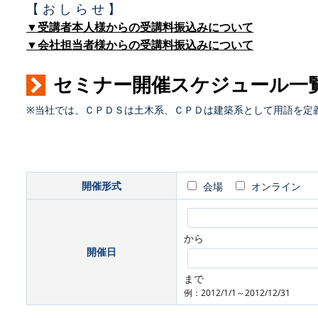
【 お し ら せ 】
▼受講者本人様からの受講料振込みについて
▼会社担当者様からの受講料振込みについて
セミナー開催スケジュール一
※当社では、ＣＰＤＳは土木系、ＣＰＤは建築系として用語を定
開催形式
会場
オンライン
から
開催日
まで
例：2012/1/1～2012/12/31