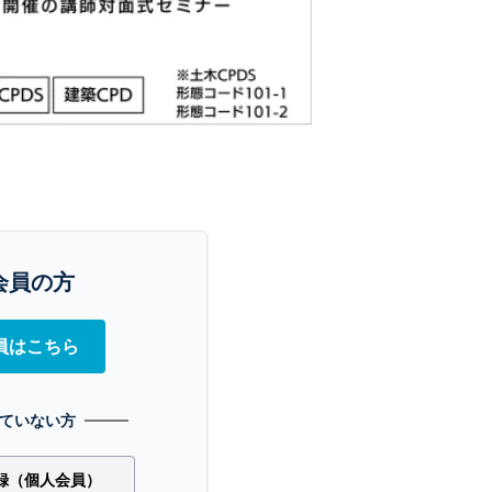
会員の方
員はこちら
ていない方
録（個人会員）