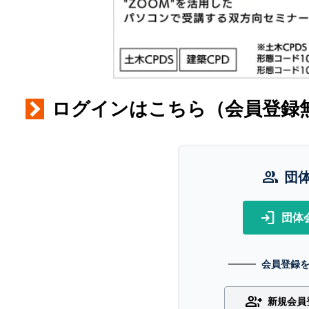
ログインはこちら（会員登録
group
団
login
団体
会員登録
group_add
新規会員