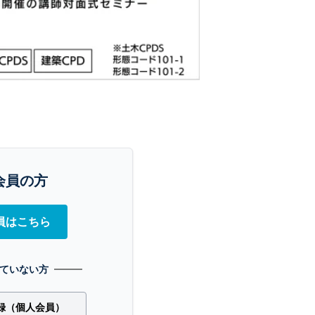
会員の方
員はこちら
ていない方
録（個人会員）