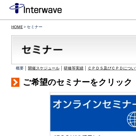
HOME
> セミナー
概要 │
開催スケジュール
│
研修等実績
│
ＣＰＤＳ及びＣＰＤについ
ご希望のセミナーをクリック