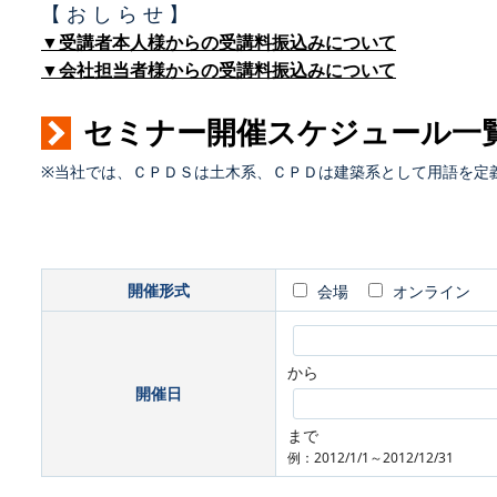
【 お し ら せ 】
▼受講者本人様からの受講料振込みについて
▼会社担当者様からの受講料振込みについて
セミナー開催スケジュール一
※当社では、ＣＰＤＳは土木系、ＣＰＤは建築系として用語を定
開催形式
会場
オンライン
から
開催日
まで
例：2012/1/1～2012/12/31