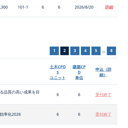
,300
101-1
6
6
2026/8/20
詳細
1
2
3
4
5
8
...
土木CPD
建築CP
申込（詳
S
D
細）
ユニット
単位
る品質の高い成果を目
6
6
受付終了
率化2026
6
6
受付終了