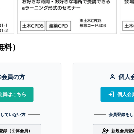
無料）
体会員の方
person
個人
login
会員はこちら
個人会
をしていない方
会員登録をし
person_add
登録（団体会員）
新規会員登