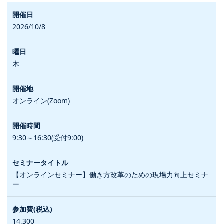
2026/10/8
木
オンライン(Zoom)
9:30～16:30(受付9:00)
【オンラインセミナー】働き方改革のための現場力向上セミナ
ー
14,300