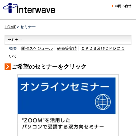
HOME
> セミナー
概要 │
開催スケジュール
│
研修等実績
│
ＣＰＤＳ及びＣＰＤにつ
いて
ご希望のセミナーをクリック