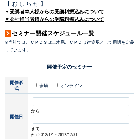
【 お し ら せ 】
▼受講者本人様からの受講料振込みについて
▼会社担当者様からの受講料振込みについて
セミナー開催スケジュール一覧
※当社では、ＣＰＤＳは土木系、ＣＰＤは建築系として用語を定義
しています。
開催予定のセミナー
開催形
会場
オンライン
式
から
開催日
まで
例：2012/1/1～2012/12/31