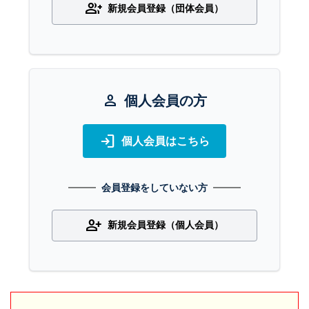
group_add
新規会員登録（団体会員）
person
個人会員の方
login
個人会員はこちら
会員登録をしていない方
person_add
新規会員登録（個人会員）