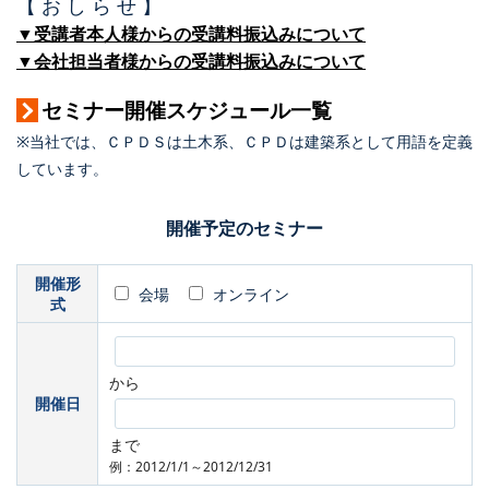
【 お し ら せ 】
▼受講者本人様からの受講料振込みについて
▼会社担当者様からの受講料振込みについて
セミナー開催スケジュール一覧
※当社では、ＣＰＤＳは土木系、ＣＰＤは建築系として用語を定義
しています。
開催予定のセミナー
開催形
会場
オンライン
式
から
開催日
まで
例：2012/1/1～2012/12/31