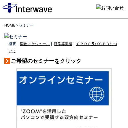
HOME
> セミナー
概要 │
開催スケジュール
│
研修等実績
│
ＣＰＤＳ及びＣＰＤにつ
いて
ご希望のセミナーをクリック