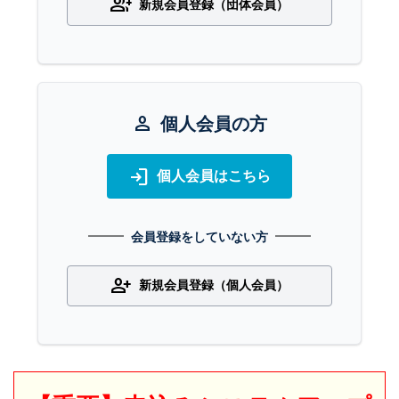
group_add
新規会員登録（団体会員）
person
個人会員の方
login
個人会員はこちら
会員登録をしていない方
person_add
新規会員登録（個人会員）