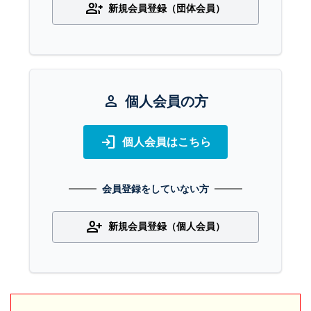
group_add
新規会員登録（団体会員）
person
個人会員の方
login
個人会員はこちら
会員登録をしていない方
person_add
新規会員登録（個人会員）