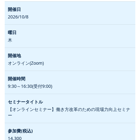
2026/10/8
木
オンライン(Zoom)
9:30～16:30(受付9:00)
【オンラインセミナー】働き方改革のための現場力向上セミナ
ー
14,300