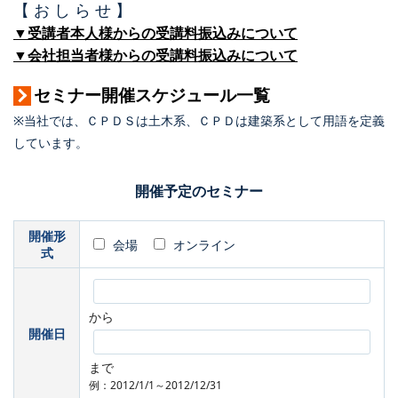
【 お し ら せ 】
▼受講者本人様からの受講料振込みについて
▼会社担当者様からの受講料振込みについて
セミナー開催スケジュール一覧
※当社では、ＣＰＤＳは土木系、ＣＰＤは建築系として用語を定義
しています。
開催予定のセミナー
開催形
会場
オンライン
式
から
開催日
まで
例：2012/1/1～2012/12/31