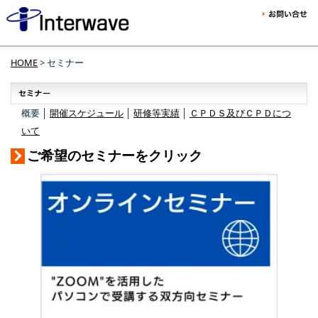
HOME
> セミナー
概要 │
開催スケジュール
│
研修等実績
│
ＣＰＤＳ及びＣＰＤにつ
いて
ご希望のセミナーをクリック