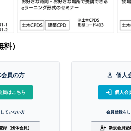
無料）
体会員の方
person
個人
login
会員はこちら
個人会
をしていない方
会員登録をし
person_add
登録（団体会員）
新規会員登