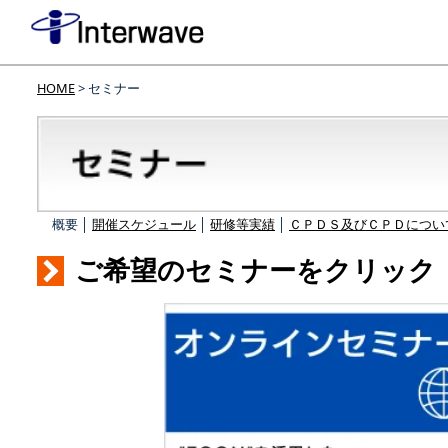
HOME
> セミナー
概要 │
開催スケジュール
│
研修等実績
│
ＣＰＤＳ及びＣＰＤについ
ご希望のセミナーをクリック