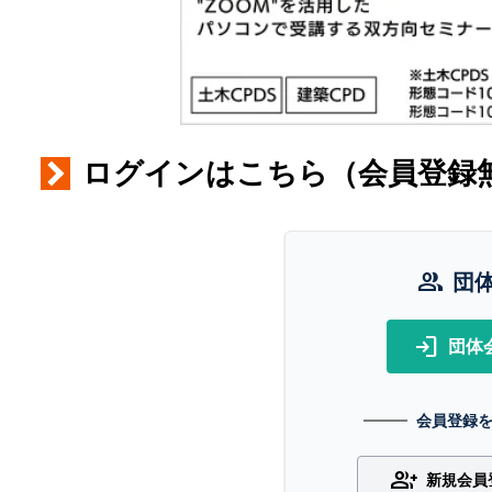
ログインはこちら（会員登録
group
団
login
団体
会員登録
group_add
新規会員