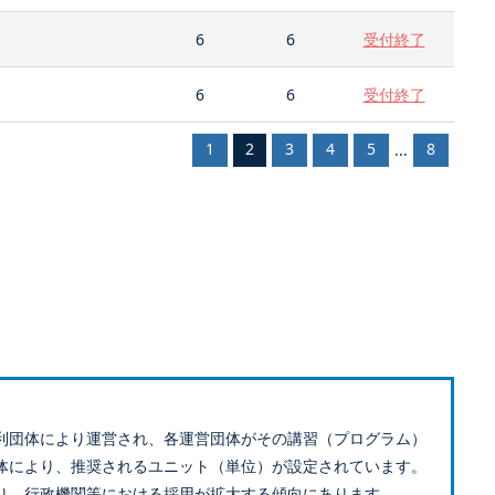
6
6
受付終了
6
6
受付終了
1
2
3
4
5
8
...
利団体により運営され、各運営団体がその講習（プログラム）
体により、推奨されるユニット（単位）が設定されています。
り、行政機関等における採用が拡大する傾向にあります。