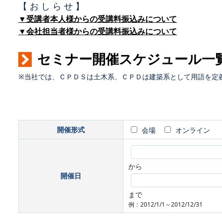
【 お し ら せ 】
▼受講者本人様からの受講料振込みについて
▼会社担当者様からの受講料振込みについて
セミナー開催スケジュール一
※当社では、ＣＰＤＳは土木系、ＣＰＤは建築系として用語を定
開催形式
会場
オンライン
から
開催日
まで
例：2012/1/1～2012/12/31