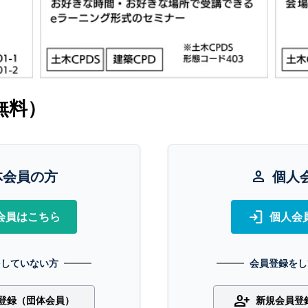
無料）
体会員の方
person
個人
login
会員はこちら
個人会
をしていない方
会員登録をし
person_add
登録（団体会員）
新規会員登