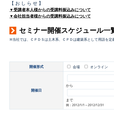
【 お し ら せ 】
▼受講者本人様からの受講料振込みについて
▼会社担当者様からの受講料振込みについて
セミナー開催スケジュール一
※当社では、ＣＰＤＳは土木系、ＣＰＤは建築系として用語を定
開催形式
会場
オンライン
から
開催日
まで
例：2012/1/1～2012/12/31