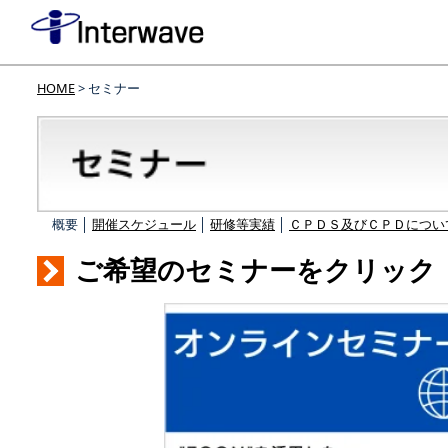
HOME
> セミナー
概要 │
開催スケジュール
│
研修等実績
│
ＣＰＤＳ及びＣＰＤについ
ご希望のセミナーをクリック