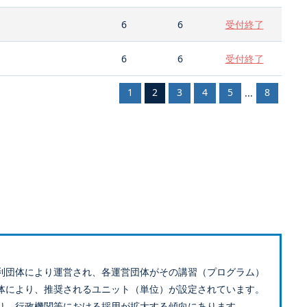
6
6
受付終了
6
6
受付終了
1
2
3
4
5
8
...
利団体により運営され、各運営団体がその講習（プログラム）
体により、推奨されるユニット（単位）が設定されています。
り、行政機関等における採用が拡大する傾向にあります。