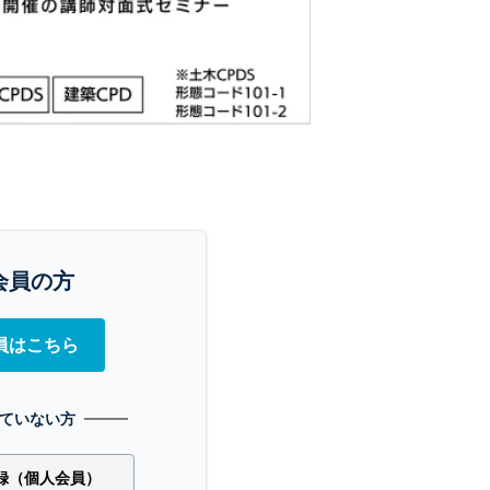
会員の方
員はこちら
ていない方
録（個人会員）