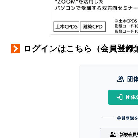
ログインはこちら（会員登録
group
団
login
団体
会員登録
group_add
新規会員